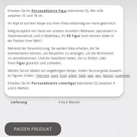
Erhalten Sie Ihr
Personalisierte Figur
talentierter DJ, Wer mißt
zwischen 16 und 18 cm.
Ihr Kopf ist auf dem Körper aus Ihren Fotos vollständig von Hand geschnitzt.
Völlig skulptiert von Hand von unseren Künstlern Bildhauer, spezialisiert in
Gesichtsausdruck und in Modellbau, Ihr
3D Figur
wird nehmen bildet in
der Position Ihrer Wahl !
Während der Verwirklichung, Sie werden Fotos erhalten, die Sie
kommentieren können, um Retuschen zu verlangen, um die Ähnlichkeit
zu vervollkommnen, Und die Gewißheit haben, Sie zu fühlen, über
Ihren
Figur
glücklich und zufrieden.
Wählen Sie ein Modell mit vorgefertigten Körper, finden Sie eine große Auswahl
an Figuren finden
:
Hochzeit
,
sport
,
kind
,
arbeit
,
Spaß
,
paar
,
sexy
,
fashion
,
superheld
...
Erhalten Sie Ihr
Personalisierte comicfigur
talentierter DJ zwischen 4
und 6 Wochen.
Lieferung
4 bis 6 Wochen
PASSEN PRODUKT