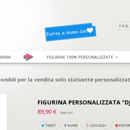
F.A.Q
URINA
FIGURINE 100% PERSONALIZZATE
onibili per la vendita solo statuette personalizza
.
FIGURINA PERSONALIZZATA "D
89,90 €
tasse incl.
TWEET
SHARE
GOOGLE+
PINTER