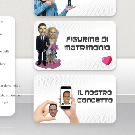
he
 a
se delle
tare
rande varietà di
oda
,
supereroe
...
 4 e 6