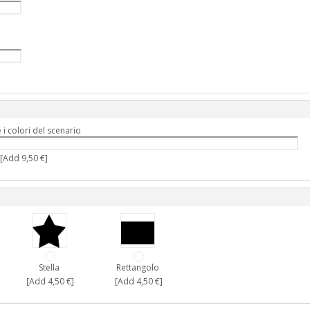
i colori del scenario
[Add 9,50 €]
Stella
Rettangolo
[Add 4,50 €]
[Add 4,50 €]