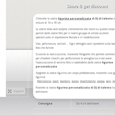
Share & get discount
Ottenete la vostra
figurina
personalizzata
di DJ di talento
c
misura di 16 a 18 cm.
La vostra testa sarà scolpita interamente alla mano su questo corpo
partire dalle vostre foto per il nostro gruppo di artista scultore
specializzato in espressione facciale e in modellazione.
Viso, pettinatura, occhiali... Ogni dettaglio sarà riprodotto sulla ba
foto che fornite.
Durante la realizzazione, riceverete fotografie che potrete commen
per chiedere ritocchi per perfezionare la somiglianza e così avere
l'assicurazione di sentirsi felici e soddisfatto della vostra
figurina
personalizzata
.
Scegliete la vostra figurina con corpo prefabbricato, troverete una g
figurine
:
Matrimonio
,
sport
,
bambini
,
lavoro
,
divertimento
,
coppia
,
sexy
,
m
Ricevete la vostra
figurina personalizzata di DJ di talento
tra
Expand
settimane.
Consegna
Da 4 a 6 settimane