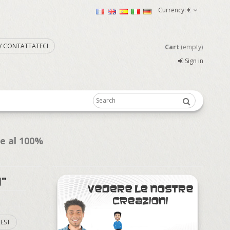
Currency:
€
. / CONTATTATECI
Cart
(empty)
Sign in
te al 100%
J"
EST