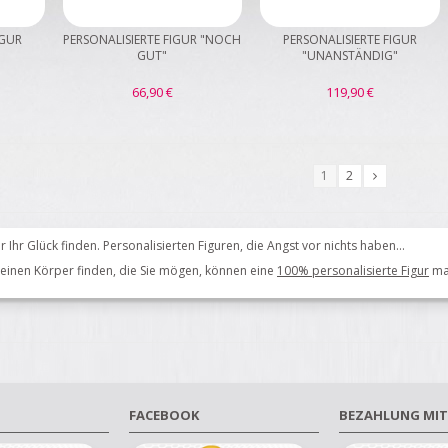
IGUR
PERSONALISIERTE FIGUR "NOCH
PERSONALISIERTE FIGUR
GUT"
"UNANSTÄNDIG"
66,90 €
119,90 €
1
2
r Ihr Glück finden. Personalisierten Figuren, die Angst vor nichts haben...
einen Körper
finden, die
Sie mögen,
können
eine
100% personalisierte
Figur
ma
FACEBOOK
BEZAHLUNG MIT