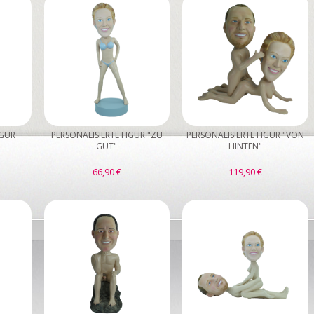
IGUR
PERSONALISIERTE FIGUR "ZU
PERSONALISIERTE FIGUR "VON
GUT"
HINTEN"
66,90 €
119,90 €