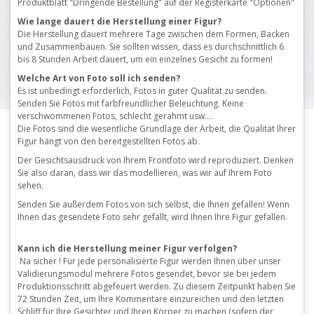
Produktblatt "Dringende Bestellung" auf der Registerkarte "Optionen"
Wie lange dauert die Herstellung einer Figur?
Die Herstellung dauert mehrere Tage zwischen dem Formen, Backen
und Zusammenbauen.
Sie sollten wissen, dass es durchschnittlich 6
bis 8 Stunden Arbeit dauert, um ein einzelnes Gesicht zu formen!
Welche Art von Foto soll ich senden?
Es ist unbedingt erforderlich, Fotos in guter Qualität zu senden.
Senden Sie Fotos mit farbfreundlicher Beleuchtung.
Keine
verschwommenen Fotos, schlecht gerahmt usw.…
Die Fotos sind die wesentliche Grundlage der Arbeit, die Qualität Ihrer
Figur hängt von den bereitgestellten Fotos ab.
Der Gesichtsausdruck von Ihrem Frontfoto wird reproduziert.
Denken
Sie also daran, dass wir das modellieren, was wir auf Ihrem Foto
sehen.
Senden Sie außerdem Fotos von sich selbst, die Ihnen gefallen!
Wenn
Ihnen das gesendete Foto sehr gefällt, wird Ihnen Ihre Figur gefallen.
Kann ich die Herstellung meiner Figur verfolgen?
Na sicher !
Für jede personalisierte Figur werden Ihnen über unser
Validierungsmodul mehrere Fotos gesendet, bevor sie bei jedem
Produktionsschritt abgefeuert werden.
Zu diesem Zeitpunkt haben Sie
72 Stunden Zeit, um Ihre Kommentare einzureichen und den letzten
Schliff für Ihre Gesichter und Ihren Körper zu machen (sofern der