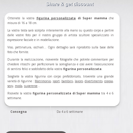
Share & get discount
Ottenete la vostra
figurina
personalizzata
di Super mamma
che
misura di 16 a 18 cm.
La vostra testa sarà scolpita interamente alla mano su questo corpo a partire
dalle vostre foto per il nostro gruppo di artista scultore specializzato in
espressione facciale e in modellazione.
Viso, pettinatura, occhiali... Ogni dettaglio sarà riprodotto sulla base delle
foto che fornite.
Durante la realizzazione, riceverete fotografie che potrete commentare per
chiedere ritocchi per perfezionare la somiglianza e così avere l'assicurazione
di sentirsi felici e soddisfatto della vostra
figurina personalizzata
.
Scegliete la vostra figurina con corpo prefabbricato, troverete una grande
varietà di figurine :
Matrimonio
,
sport
,
bambini
,
lavoro
,
divertimento
,
coppia
,
sexy
,
moda
,
supereroe
...
Ricevete la vostra
figurina personalizzata di Super mamma
tra 4 e 6
settimane.
Consegna
Da 4 a 6 settimane