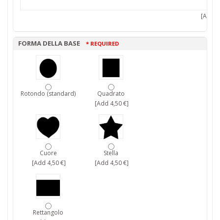
[Add 7,
FORMA DELLA BASE
* REQUIRED
Rotondo (standard)
Quadrato
[Add 4,50 €]
Cuore
Stella
[Add 4,50 €]
[Add 4,50 €]
Rettangolo