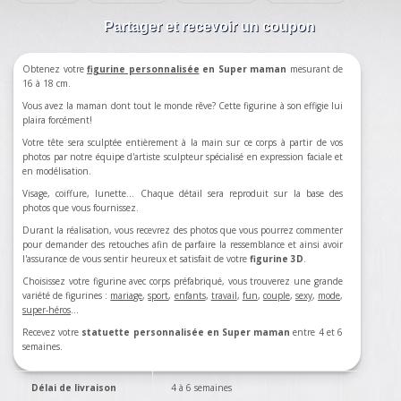
Partager et recevoir un coupon
Obtenez votre
figurine personnalisée
en Super maman
mesurant de
16 à 18 cm.
Vous avez la maman dont tout le monde rêve? Cette figurine à son effigie lui
plaira forcément!
Votre tête sera sculptée entièrement à la main sur ce corps à partir de vos
photos par notre équipe d'artiste sculpteur spécialisé en expression faciale et
en modélisation.
Visage, coiffure, lunette... Chaque détail sera reproduit sur la base des
photos que vous fournissez.
Durant la réalisation, vous recevrez des photos que vous pourrez commenter
pour demander des retouches afin de parfaire la ressemblance et ainsi avoir
l'assurance de vous sentir heureux et satisfait de votre
figurine 3D
.
Choisissez votre figurine avec corps préfabriqué, vous trouverez une grande
variété de figurines :
mariage
,
sport
,
enfants
,
travail
,
fun
,
couple
,
sexy
,
mode
,
super-héros
…
Recevez votre
statuette personnalisée en Super maman
entre 4 et 6
semaines.
Délai de livraison
4 à 6 semaines