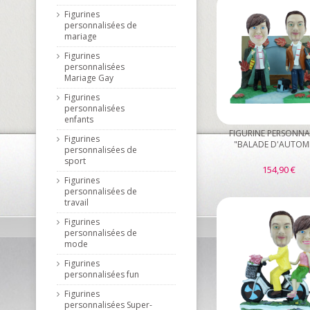
Figurines
personnalisées de
mariage
Figurines
personnalisées
Mariage Gay
Figurines
personnalisées
enfants
FIGURINE PERSONNA
Figurines
"BALADE D'AUTOM
personnalisées de
sport
154,90 €
Figurines
personnalisées de
travail
Figurines
personnalisées de
mode
Figurines
personnalisées fun
Figurines
personnalisées Super-