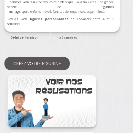
Choisissez votre figurine avec corps préfabriqué, vous trouverez une grande
variété de figurines
:
mariage
,
sport
,
enfants
,
travail
,
fun
,
couple
,
sexy
,
mode
,
super-héros
…
Recevez votre
figurine personnalisée
en chevaliers entre 4 et 6
semaines.
Délai de livraison
4 à 6 semaines
CRÉEZ VOTRE FIGURINE