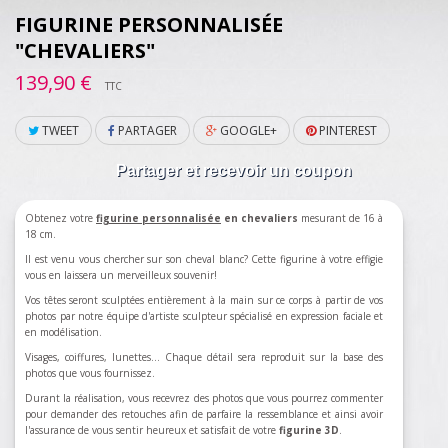
FIGURINE PERSONNALISÉE
"CHEVALIERS"
139,90 €
TTC
TWEET
PARTAGER
GOOGLE+
PINTEREST
Partager et recevoir un coupon
Obtenez votre
figurine personnalisée
en chevaliers
mesurant de 16 à
18 cm.
Il est venu vous chercher sur son cheval blanc? Cette figurine à votre effigie
vous en laissera un merveilleux souvenir!
Vos têtes seront sculptées entièrement à la main sur ce corps à partir de vos
photos par notre équipe d'artiste sculpteur spécialisé en expression faciale et
en modélisation.
Visages, coiffures, lunettes... Chaque détail sera reproduit sur la base des
photos que vous fournissez.
Durant la réalisation, vous recevrez des photos que vous pourrez commenter
pour demander des retouches afin de parfaire la ressemblance et ainsi avoir
l'assurance de vous sentir heureux et satisfait de votre
figurine 3D
.