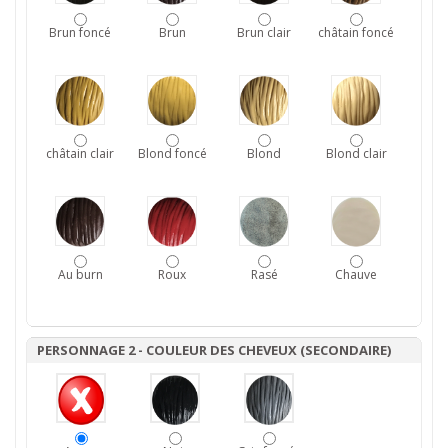
Brun foncé
Brun
Brun clair
châtain foncé
châtain clair
Blond foncé
Blond
Blond clair
Au burn
Roux
Rasé
Chauve
PERSONNAGE 2 - COULEUR DES CHEVEUX (SECONDAIRE)