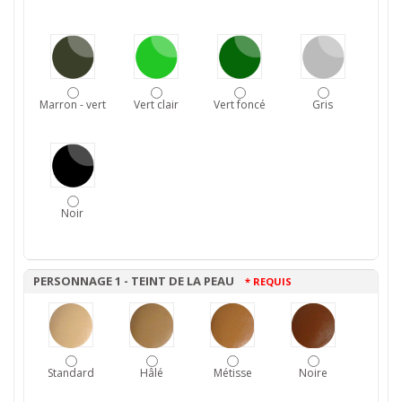
Marron - vert
Vert clair
Vert foncé
Gris
Noir
PERSONNAGE 1 - TEINT DE LA PEAU
* REQUIS
Standard
Hâlé
Métisse
Noire