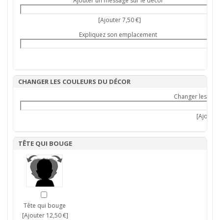
Ajouter un message sur le décor
[Ajouter 7,50 €]
Expliquez son emplacement
CHANGER LES COULEURS DU DÉCOR
Changer les cou
[Ajouter 
TÊTE QUI BOUGE
Tête qui bouge
[Ajouter 12,50 €]