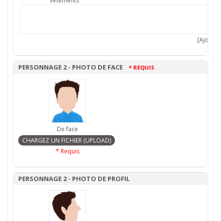
vêtements
[Ajouter 
PERSONNAGE 2 - PHOTO DE FACE
* REQUIS
De face
* Requis
PERSONNAGE 2 - PHOTO DE PROFIL