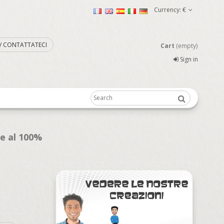
Currency:
€
. / CONTATTATECI
Cart
(empty)
Sign in
te al 100%