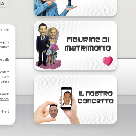
EST
re
che
corpo a
cultore
se delle
mentare
ì avere
gurina
 grande
imento
,
a 4 e 6