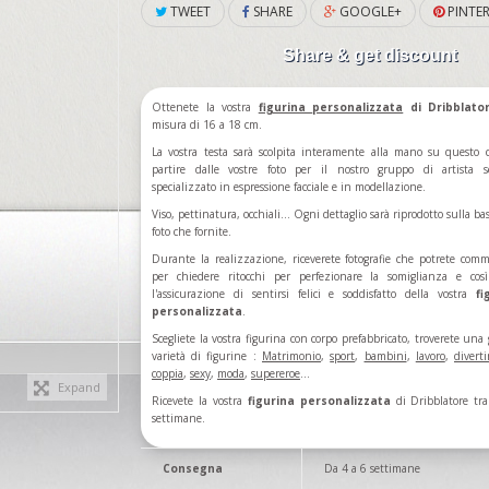
TWEET
SHARE
GOOGLE+
PINTER
Share & get discount
Ottenete la vostra
figurina
personalizzata
di Dribblato
misura di 16 a 18 cm.
La vostra testa sarà scolpita interamente alla mano su questo 
partire dalle vostre foto per il nostro gruppo di artista s
specializzato in espressione facciale e in modellazione.
Viso, pettinatura, occhiali... Ogni dettaglio sarà riprodotto sulla ba
foto che fornite.
Durante la realizzazione, riceverete fotografie che potrete com
per chiedere ritocchi per perfezionare la somiglianza e cos
l'assicurazione di sentirsi felici e soddisfatto della vostra
fi
personalizzata
.
Scegliete la vostra figurina con corpo prefabbricato, troverete una
varietà di figurine :
Matrimonio
,
sport
,
bambini
,
lavoro
,
divert
coppia
,
sexy
,
moda
,
supereroe
...
Expand
Ricevete la vostra
figurina personalizzata
di Dribblatore tr
settimane.
Consegna
Da 4 a 6 settimane