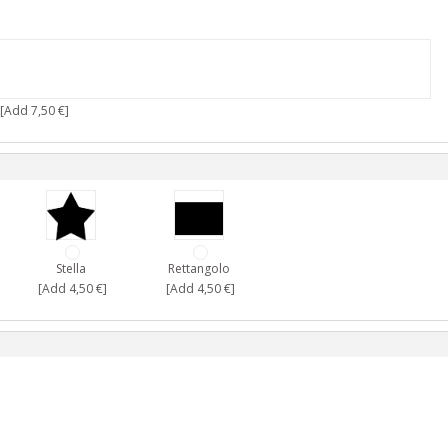
[Add 7,50 €]
Stella
Rettangolo
[Add 4,50 €]
[Add 4,50 €]