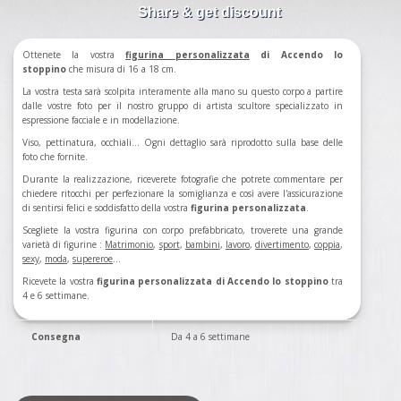
Share & get discount
Ottenete la vostra
figurina
personalizzata
di Accendo lo
stoppino
che misura di 16 a 18 cm.
La vostra testa sarà scolpita interamente alla mano su questo corpo a partire
dalle vostre foto per il nostro gruppo di artista scultore specializzato in
espressione facciale e in modellazione.
Viso, pettinatura, occhiali... Ogni dettaglio sarà riprodotto sulla base delle
foto che fornite.
Durante la realizzazione, riceverete fotografie che potrete commentare per
chiedere ritocchi per perfezionare la somiglianza e così avere l'assicurazione
di sentirsi felici e soddisfatto della vostra
figurina personalizzata
.
Scegliete la vostra figurina con corpo prefabbricato, troverete una grande
varietà di figurine :
Matrimonio
,
sport
,
bambini
,
lavoro
,
divertimento
,
coppia
,
sexy
,
moda
,
supereroe
...
Ricevete la vostra
figurina personalizzata di Accendo lo stoppino
tra
4 e 6 settimane.
Consegna
Da 4 a 6 settimane