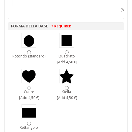
[Add 7,
FORMA DELLA BASE
* REQUIRED
Rotondo (standard)
Quadrato
[Add 4,50 €]
Cuore
Stella
[Add 4,50 €]
[Add 4,50 €]
Rettangolo