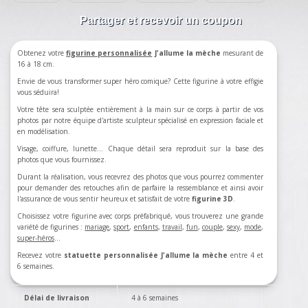
Partager et recevoir un coupon
Obtenez votre
figurine personnalisée
J'allume la mèche
mesurant de
16 à 18 cm.
Envie de vous transformer super héro comique? Cette figurine à votre effigie
vous séduira!
Votre tête sera sculptée entièrement à la main sur ce corps à partir de vos
photos par notre équipe d'artiste sculpteur spécialisé en expression faciale et
en modélisation.
Visage, coiffure, lunette... Chaque détail sera reproduit sur la base des
photos que vous fournissez.
Durant la réalisation, vous recevrez des photos que vous pourrez commenter
pour demander des retouches afin de parfaire la ressemblance et ainsi avoir
l'assurance de vous sentir heureux et satisfait de votre
figurine 3D
.
Choisissez votre figurine avec corps préfabriqué, vous trouverez une grande
variété de figurines :
mariage
,
sport
,
enfants
,
travail
,
fun
,
couple
,
sexy
,
mode
,
super-héros
…
Recevez votre
statuette personnalisée J'allume la mèche
entre 4 et
6 semaines.
Délai de livraison
4 à 6 semaines