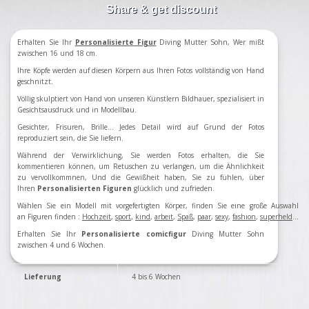
Share & get discount
Erhalten Sie Ihr
Personalisierte Figur
Diving Mutter Sohn, Wer mißt
zwischen 16 und 18 cm.
Ihre Köpfe werden auf diesen Körpern aus Ihren Fotos vollständig von Hand
geschnitzt.
Völlig skulptiert von Hand von unseren Künstlern Bildhauer, spezialisiert in
Gesichtsausdruck und in Modellbau.
Gesichter, Frisuren, Brille... Jedes Detail wird auf Grund der Fotos
reproduziert sein, die Sie liefern.
Während der Verwirklichung, Sie werden Fotos erhalten, die Sie
kommentieren können, um Retuschen zu verlangen, um die Ähnlichkeit
zu vervollkommnen, Und die Gewißheit haben, Sie zu fühlen, über
Ihren
Personalisierten
Figuren
glücklich und zufrieden.
Wählen Sie ein Modell mit vorgefertigten Körper, finden Sie eine große Auswahl
an Figuren finden
:
Hochzeit
,
sport
,
kind
,
arbeit
,
Spaß
,
paar
,
sexy
,
fashion
,
superheld
...
Erhalten Sie Ihr
Personalisierte comicfigur
Diving Mutter Sohn
zwischen 4 und 6 Wochen.
Lieferung
4 bis 6 Wochen