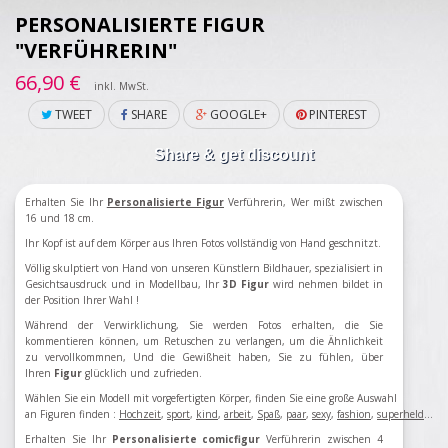
PERSONALISIERTE FIGUR
"VERFÜHRERIN"
66,90 €
inkl. MwSt.
TWEET
SHARE
GOOGLE+
PINTEREST
Share & get discount
Erhalten Sie Ihr
Personalisierte Figur
Verführerin
, Wer mißt zwischen
16 und 18 cm.
Ihr Kopf ist auf dem Körper aus Ihren Fotos vollständig von Hand geschnitzt.
Völlig skulptiert von Hand von unseren Künstlern Bildhauer, spezialisiert in
Gesichtsausdruck und in Modellbau, Ihr
3D Figur
wird nehmen bildet in
der Position Ihrer Wahl !
Während der Verwirklichung, Sie werden Fotos erhalten, die Sie
kommentieren können, um Retuschen zu verlangen, um die Ähnlichkeit
zu vervollkommnen, Und die Gewißheit haben, Sie zu fühlen, über
Ihren
Figur
glücklich und zufrieden.
Wählen Sie ein Modell mit vorgefertigten Körper, finden Sie eine große Auswahl
an Figuren finden
:
Hochzeit
,
sport
,
kind
,
arbeit
,
Spaß
,
paar
,
sexy
,
fashion
,
superheld
...
Erhalten Sie Ihr
Personalisierte comicfigur
Verführerin
zwischen 4