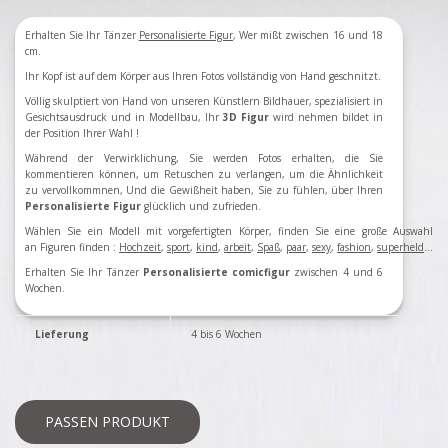
Erhalten Sie Ihr Tänzer
Personalisierte Figur
, Wer mißt zwischen 16 und 18
cm.
Ihr Kopf ist auf dem Körper aus Ihren Fotos vollständig von Hand geschnitzt.
Völlig skulptiert von Hand von unseren Künstlern Bildhauer, spezialisiert in
Gesichtsausdruck und in Modellbau, Ihr
3D Figur
wird nehmen bildet in
der Position Ihrer Wahl !
Während der Verwirklichung, Sie werden Fotos erhalten, die Sie
kommentieren können, um Retuschen zu verlangen, um die Ähnlichkeit
zu vervollkommnen, Und die Gewißheit haben, Sie zu fühlen, über Ihren
Personalisierte
Figur
glücklich und zufrieden.
Wählen Sie ein Modell mit vorgefertigten Körper, finden Sie eine große Auswahl
an Figuren finden
:
Hochzeit
,
sport
,
kind
,
arbeit
,
Spaß
,
paar
,
sexy
,
fashion
,
superheld
...
Erhalten Sie Ihr Tänzer
Personalisierte comicfigur
zwischen 4 und 6
Wochen.
Lieferung
4 bis 6 Wochen
PASSEN PRODUKT