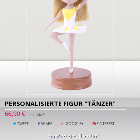
PERSONALISIERTE FIGUR "TÄNZER"
66,90 €
inkl. MwSt.
TWEET
SHARE
GOOGLE+
PINTEREST
Share & get discount