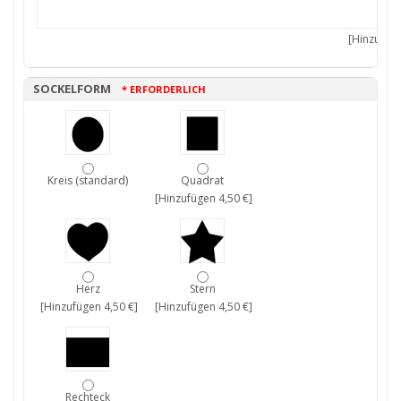
[Hinzufüge
SOCKELFORM
* ERFORDERLICH
Kreis (standard)
Quadrat
[Hinzufügen 4,50 €]
Herz
Stern
[Hinzufügen 4,50 €]
[Hinzufügen 4,50 €]
Rechteck