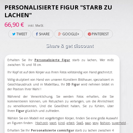
PERSONALISIERTE FIGUR "STARB ZU
LACHEN"
66,90 €
inkl. MwSt.
TWEET
SHARE
GOOGLE+
PINTEREST
Share & get discount
Erhalten Sie Ihr
Personalisierte Figur
starb
zu lachen
, Wer mißt
zwischen 16 und 18 cm.
Ihr Kopf ist auf dem Körper aus Ihren Fotos vollständig von Hand geschnitzt.
Völlig skulptiert von Hand von unseren Künstlern Bildhauer, spezialisiert in
Gesichtsausdruck und in Modellbau, Ihr
3D Figur
wird nehmen bildet in
der Position Ihrer Wahl !
Während der Verwirklichung, Sie werden Fotos erhalten, die Sie
kommentieren können, um Retuschen zu verlangen, um die Ähnlichkeit
zu vervollkommnen, Und die Gewißheit haben, Sie zu fühlen, über
Ihren
Figur
glücklich und zufrieden.
Wählen Sie ein Modell mit vorgefertigten Körper, finden Sie eine große Auswahl
an Figuren finden
:
Hochzeit
,
sport
,
kind
,
arbeit
,
Spaß
,
paar
,
sexy
,
fashion
,
superheld
...
Erhalten Sie Ihr
Personalisierte comicfigur
starb
zu lachen
zwischen 4