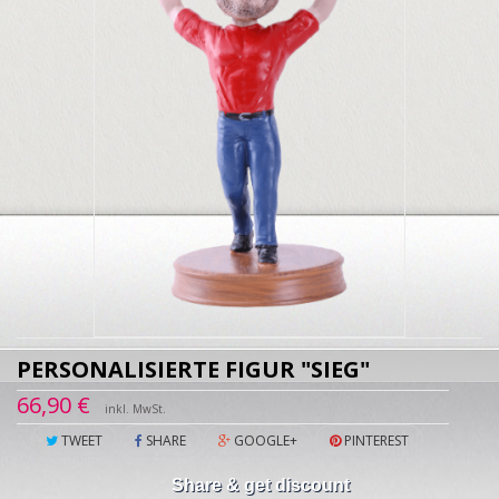
PERSONALISIERTE FIGUR "SIEG"
66,90 €
inkl. MwSt.
TWEET
SHARE
GOOGLE+
PINTEREST
Share & get discount