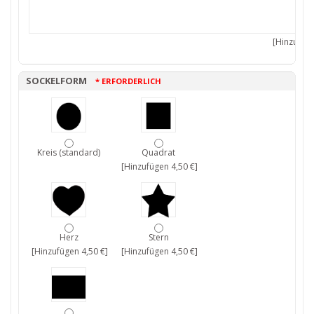
[Hinzufüge
SOCKELFORM
* ERFORDERLICH
Kreis (standard)
Quadrat
[Hinzufügen 4,50 €]
Herz
Stern
[Hinzufügen 4,50 €]
[Hinzufügen 4,50 €]