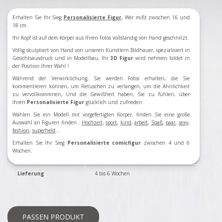
Erhalten Sie Ihr Sieg
Personalisierte Figur
, Wer mißt zwischen 16 und
18 cm.
Ihr Kopf ist auf dem Körper aus Ihren Fotos vollständig von Hand geschnitzt.
Völlig skulptiert von Hand von unseren Künstlern Bildhauer, spezialisiert in
Gesichtsausdruck und in Modellbau, Ihr
3D Figur
wird nehmen bildet in
der Position Ihrer Wahl !
Während der Verwirklichung, Sie werden Fotos erhalten, die Sie
kommentieren können, um Retuschen zu verlangen, um die Ähnlichkeit
zu vervollkommnen, Und die Gewißheit haben, Sie zu fühlen, über
Ihren
Personalisierte
Figur
glücklich und zufrieden.
Wählen Sie ein Modell
mit vorgefertigten
Körper
,
finden Sie eine große
Auswahl an
Figuren
finden
:
Hochzeit
,
sport
,
kind
,
arbeit
,
Spaß
,
paar
,
sexy
,
fashion
,
superheld
...
Erhalten Sie Ihr Sieg
Personalisierte comicfigur
zwischen 4 und 6
Wochen.
Lieferung
4 bis 6 Wochen
PASSEN PRODUKT