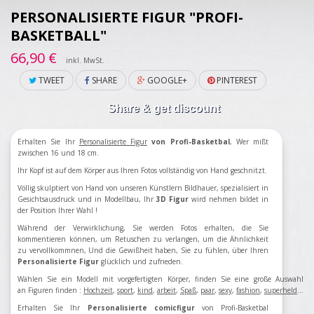
PERSONALISIERTE FIGUR "PROFI-
BASKETBALL"
66,90 €
inkl. MwSt.
TWEET
SHARE
GOOGLE+
PINTEREST
Share & get discount
Erhalten Sie Ihr
Personalisierte Figur
von Profi-Basketbal
, Wer mißt
zwischen 16 und 18 cm.
Ihr Kopf ist auf dem Körper aus Ihren Fotos vollständig von Hand geschnitzt.
Völlig skulptiert von Hand von unseren Künstlern Bildhauer, spezialisiert in
Gesichtsausdruck und in Modellbau, Ihr
3D Figur
wird nehmen bildet in
der Position Ihrer Wahl !
Während der Verwirklichung, Sie werden Fotos erhalten, die Sie
kommentieren können, um Retuschen zu verlangen, um die Ähnlichkeit
zu vervollkommnen, Und die Gewißheit haben, Sie zu fühlen, über Ihren
Personalisierte
Figur
glücklich und zufrieden.
Wählen Sie ein Modell mit vorgefertigten Körper, finden Sie eine große Auswahl
an Figuren finden
:
Hochzeit
,
sport
,
kind
,
arbeit
,
Spaß
,
paar
,
sexy
,
fashion
,
superheld
...
Erhalten Sie Ihr
Personalisierte comicfigur
von Profi-Basketbal