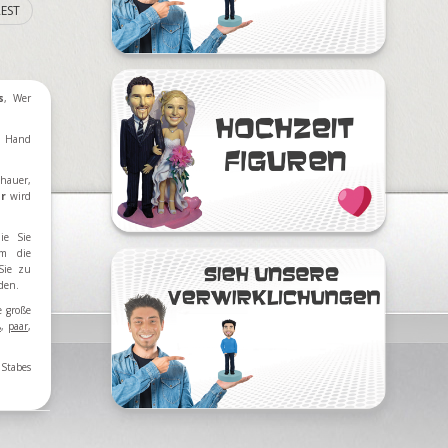
EST
s
, Wer
n Hand
hauer,
ur
wird
ie Sie
m die
Sie zu
eden.
e große
ß
,
paar
,
Stabes