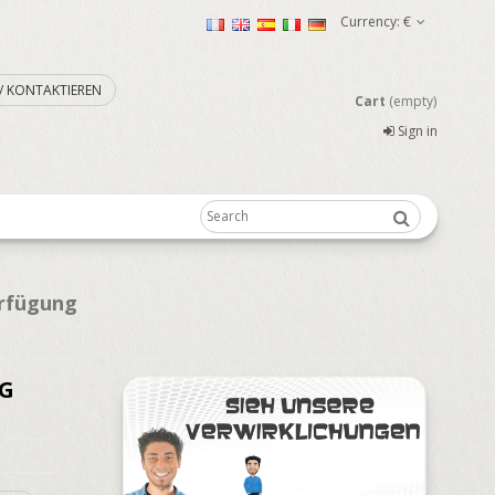
Currency:
€
. / KONTAKTIEREN
Cart
(empty)
Sign in
erfügung
IG