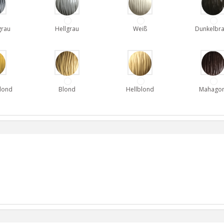
grau
Hellgrau
Weiß
Dunkelbr
lond
Blond
Hellblond
Mahagon