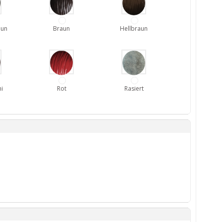
aun
Braun
Hellbraun
i
Rot
Rasiert