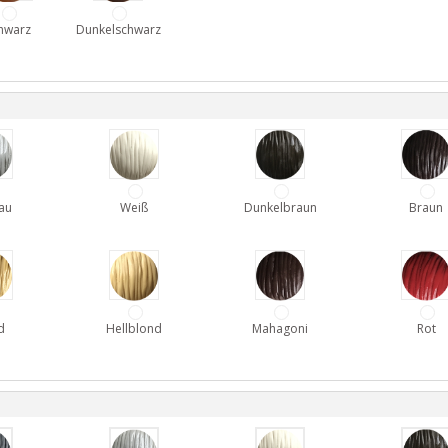
hwarz
Dunkelschwarz
au
Weiß
Dunkelbraun
Braun
d
Hellblond
Mahagoni
Rot