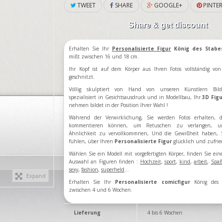
TWEET
SHARE
GOOGLE+
PINTER
Share & get discount
Erhalten Sie Ihr
Personalisierte Figur
König des Stabe
mißt zwischen 16 und 18 cm.
Ihr Kopf ist auf dem Körper aus Ihren Fotos vollständig vo
geschnitzt.
Völlig skulptiert von Hand von unseren Künstlern Bild
spezialisiert in Gesichtsausdruck und in Modellbau, Ihr
3D Fig
nehmen bildet in der Position Ihrer Wahl !
Während der Verwirklichung, Sie werden Fotos erhalten, d
kommentieren können, um Retuschen zu verlangen, u
Ähnlichkeit zu vervollkommnen, Und die Gewißheit haben, 
fühlen, über Ihren
Personalisierte
Figur
glücklich und zufri
Wählen Sie ein Modell
mit vorgefertigten
Körper
,
finden Sie ein
Auswahl an
Figuren
finden
:
Hochzeit
,
sport
,
kind
,
arbeit
,
Spa
sexy
,
fashion
,
superheld
...
Expand
Erhalten Sie Ihr
Personalisierte comicfigur
König des 
zwischen 4 und 6 Wochen.
Lieferung
4 bis 6 Wochen