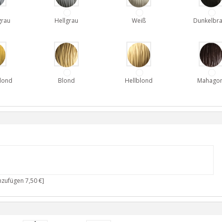
grau
Hellgrau
Weiß
Dunkelbr
lond
Blond
Hellblond
Mahagon
nzufügen 7,50 €]