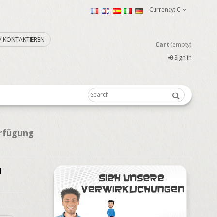
Currency:
€
. / KONTAKTIEREN
Cart
(empty)
Sign in
erfügung
N