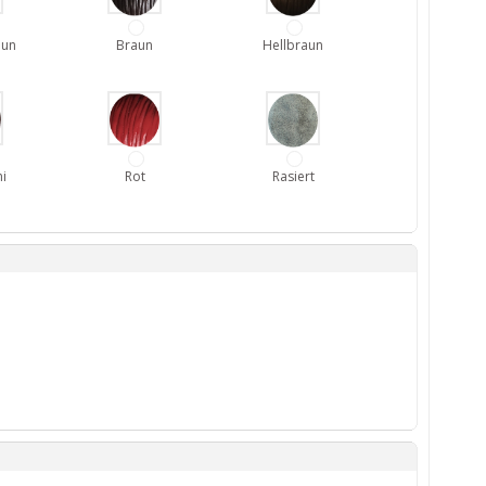
aun
Braun
Hellbraun
i
Rot
Rasiert