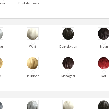
hwarz
Dunkelschwarz
au
Weiß
Dunkelbraun
Braun
d
Hellblond
Mahagoni
Rot