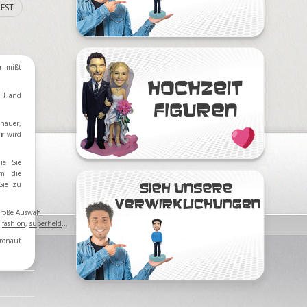
EST
r mißt
n Hand
hauer,
ur
wird
ie Sie
m die
Sie zu
 große Auswahl
,
fashion
,
superheld
...
ronaut