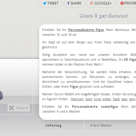
TWEET
SHARE
GOOGLE+
PINTER
Share & get discount
Erhalten Sie Ihr
Personalisierte Figur
Klein Astronaut, We
zwischen 16 und 18 cm.
Ihr Kopf ist auf dem Körper aus Ihren Fotos vollständig vo
geschnitzt.
Völlig skulptiert von Hand von unseren Künstlern Bild
spezialisiert in Gesichtsausdruck und in Modellbau, Ihr
3D Fig
nehmen bildet in der Position Ihrer Wahl !
Während der Verwirklichung, Sie werden Fotos erhalten, d
kommentieren können, um Retuschen zu verlangen, u
Ähnlichkeit zu vervollkommnen, Und die Gewißheit haben, 
fühlen, über Ihren
Figur
glücklich und zufrieden.
Wählen Sie ein Modell mit vorgefertigten Körper, finden Sie eine
an Figuren finden
:
Hochzeit
,
sport
,
kind
,
arbeit
,
Spaß
,
paar
,
sexy
Erhalten Sie Ihr
Personalisierte comicfigur
Klein Ast
Expand
zwischen 4 und 6 Wochen.
Lieferung
4 bis 6 Wochen