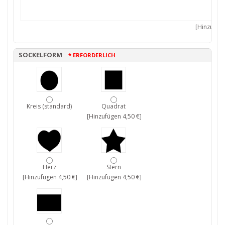
[Hinzufüge
SOCKELFORM
* ERFORDERLICH
Kreis (standard)
Quadrat
[Hinzufügen 4,50 €]
Herz
Stern
[Hinzufügen 4,50 €]
[Hinzufügen 4,50 €]