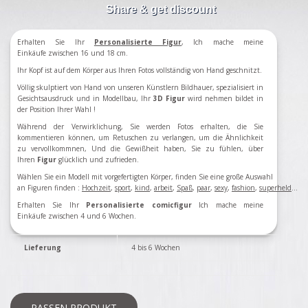
Share & get discount
Erhalten Sie Ihr
Personalisierte Figur
, Ich mache meine
Einkäufe zwischen 16 und 18 cm.
Ihr Kopf ist auf dem Körper aus Ihren Fotos vollständig von Hand geschnitzt.
Völlig skulptiert von Hand von unseren Künstlern Bildhauer, spezialisiert in
Gesichtsausdruck und in Modellbau, Ihr
3D Figur
wird nehmen bildet in
der Position Ihrer Wahl !
Während der Verwirklichung, Sie werden Fotos erhalten, die Sie
kommentieren können, um Retuschen zu verlangen, um die Ähnlichkeit
zu vervollkommnen, Und die Gewißheit haben, Sie zu fühlen, über
Ihren
Figur
glücklich und zufrieden.
Wählen Sie ein Modell mit vorgefertigten Körper, finden Sie eine große Auswahl
an Figuren finden
:
Hochzeit
,
sport
,
kind
,
arbeit
,
Spaß
,
paar
,
sexy
,
fashion
,
superheld
...
Erhalten Sie Ihr
Personalisierte comicfigur
Ich mache meine
Einkäufe zwischen 4 und 6 Wochen.
Lieferung
4 bis 6 Wochen
PASSEN PRODUKT