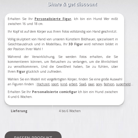
Share & get discount
Erhalten Sie Ihr
Personalisierte Figur
, Ich bin ein Hund Wer mißt
zwischen 16 und 18 cm.
Ihr Kopf ist auf dem Körper aus Ihren Fotos vollständig von Hand geschnitzt.
Völlig skulptiert von Hand von unseren Künstlern Bildhauer, spezialisiert in
Gesichtsausdruck und in Modellbau, Ihr
3D Figur
wird nehmen bildet in
der Position Ihrer Wahl !
Während der Verwirklichung, Sie werden Fotos erhalten, die Sie
kommentieren können, um Retuschen zu verlangen, um die Ähnlichkeit
zu vervollkommnen, Und die Gewißheit haben, Sie zu fühlen, über
Ihren
Figur
glücklich und zufrieden.
Wählen Sie ein Modell mit vorgefertigten Körper, finden Sie eine große Auswahl
an Figuren finden
:
Hochzeit
,
sport
,
kind
,
arbeit
,
Spaß
,
paar
,
sexy
,
fashion
,
superheld
...
Erhalten Sie Ihr
Personalisierte comicfigur
Ich bin ein Hund zwischen
4 und 6 Wochen.
Lieferung
4 bis 6 Wochen
PASSEN PRODUKT