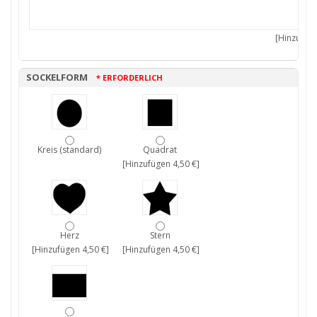
[Hinzufüge
SOCKELFORM
* ERFORDERLICH
Kreis (standard)
Quadrat
[Hinzufügen 4,50 €]
Herz
Stern
[Hinzufügen 4,50 €]
[Hinzufügen 4,50 €]