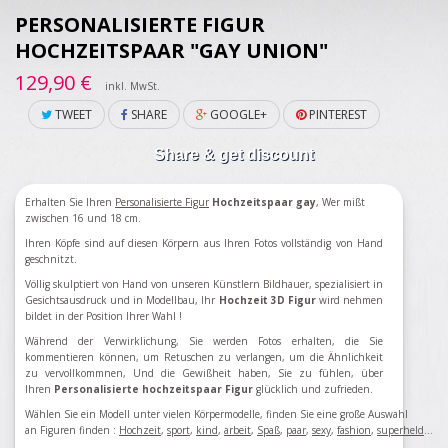
PERSONALISIERTE FIGUR
HOCHZEITSPAAR "GAY UNION"
129,90 €
inkl. MwSt.
TWEET
SHARE
GOOGLE+
PINTEREST
Share & get discount
Erhalten Sie Ihren
Personalisierte Figur
Hochzeitspaar gay
, Wer mißt
zwischen 16 und 18 cm.
Ihren Köpfe sind auf diesen Körpern aus Ihren Fotos vollständig von Hand
geschnitzt.
Völlig skulptiert von Hand von unseren Künstlern Bildhauer, spezialisiert in
Gesichtsausdruck und in Modellbau, Ihr
Hochzeit
3D Figur
wird nehmen
bildet in der Position Ihrer Wahl !
Während der Verwirklichung, Sie werden Fotos erhalten, die Sie
kommentieren können, um Retuschen zu verlangen, um die Ähnlichkeit
zu vervollkommnen, Und die Gewißheit haben, Sie zu fühlen, über
Ihren
Personalisierte hochzeitspaar Figur
glücklich und zufrieden.
Wählen Sie ein Modell
unter vielen Körpermodelle
, finden Sie eine große Auswahl
an Figuren finden
:
Hochzeit
,
sport
,
kind
,
arbeit
,
Spaß
,
paar
,
sexy
,
fashion
,
superheld
...