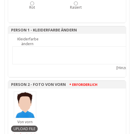
Rot
Rasiert
PERSON 1 - KLEIDERFARBE ÄNDERN
Kleiderfarbe
ändern
[Hinzufüge
PERSON 2 - FOTO VON VORN
* ERFORDERLICH
Von vorn