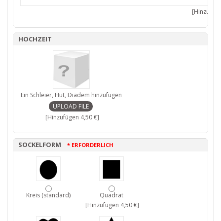
[Hinzufüge
HOCHZEIT
Ein Schleier, Hut, Diadem hinzufügen
[Hinzufügen 4,50 €]
SOCKELFORM
* ERFORDERLICH
Kreis (standard)
Quadrat
[Hinzufügen 4,50 €]