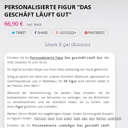
PERSONALISIERTE FIGUR "DAS
GESCHÄFT LÄUFT GUT"
66,90 €
inkl. MwSt.
TWEET
SHARE
GOOGLE+
PINTEREST
Share & get discount
Erhalten Sie Ihr
Personalisierte Figur
Das geschäft Läuft Gut
, Wer
mißt zwischen 16 und 18 cm.
Ihr Kopf ist auf dem Körper aus Ihren Fotos vollständig von Hand geschnitzt.
Völlig skulptiert von Hand von unseren Künstlern Bildhauer, spezialisiert in
Gesichtsausdruck und in Modellbau, Ihr
3D Figur
wird nehmen bildet in
der Position Ihrer Wahl !
Während der Verwirklichung, Sie werden Fotos erhalten, die Sie
kommentieren können, um Retuschen zu verlangen, um die Ähnlichkeit
zu vervollkommnen, Und die Gewißheit haben, Sie zu fühlen, über
Ihren
Figur
glücklich und zufrieden.
Wählen Sie ein Modell mit vorgefertigten Körper, finden Sie eine große Auswahl
an Figuren finden
:
Hochzeit
,
sport
,
kind
,
arbeit
,
Spaß
,
paar
,
sexy
,
fashion
,
superheld
...
Erhalten Sie Ihr
Personalisierte comicfigur Das geschäft Läuft