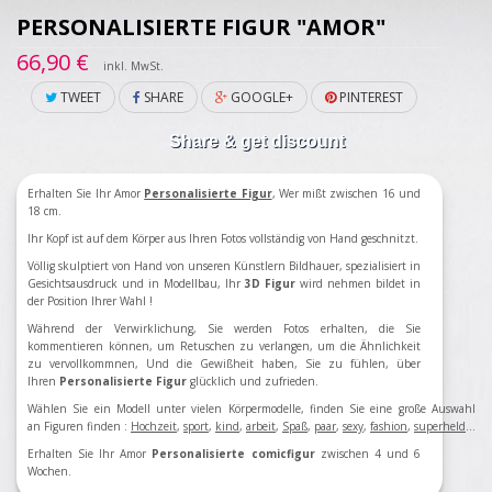
PERSONALISIERTE FIGUR "AMOR"
66,90 €
inkl. MwSt.
TWEET
SHARE
GOOGLE+
PINTEREST
Share & get discount
Erhalten Sie Ihr Amor
Personalisierte Figur
, Wer mißt zwischen 16 und
18 cm.
Ihr Kopf ist auf dem Körper aus Ihren Fotos vollständig von Hand geschnitzt.
Völlig skulptiert von Hand von unseren Künstlern Bildhauer, spezialisiert in
Gesichtsausdruck und in Modellbau, Ihr
3D Figur
wird nehmen bildet in
der Position Ihrer Wahl !
Während der Verwirklichung, Sie werden Fotos erhalten, die Sie
kommentieren können, um Retuschen zu verlangen, um die Ähnlichkeit
zu vervollkommnen, Und die Gewißheit haben, Sie zu fühlen, über
Ihren
Personalisierte Figur
glücklich und zufrieden.
Wählen Sie ein Modell
unter vielen Körpermodelle
, finden Sie eine große Auswahl
an Figuren finden
:
Hochzeit
,
sport
,
kind
,
arbeit
,
Spaß
,
paar
,
sexy
,
fashion
,
superheld
...
Erhalten Sie Ihr Amor
Personalisierte comicfigur
zwischen 4 und 6
Wochen.