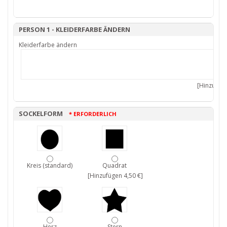
PERSON 1 - KLEIDERFARBE ÄNDERN
Kleiderfarbe ändern
[Hinzufüge
SOCKELFORM
* ERFORDERLICH
Kreis (standard)
Quadrat
[Hinzufügen 4,50 €]
Herz
Stern