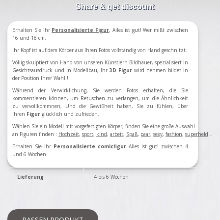
Share & get discount
Erhalten Sie Ihr
Personalisierte Figur
, Alles ist gut! Wer mißt zwischen
16 und 18 cm.
Ihr Kopf ist auf dem Körper aus Ihren Fotos vollständig von Hand geschnitzt.
Völlig skulptiert von Hand von unseren Künstlern Bildhauer, spezialisiert in
Gesichtsausdruck und in Modellbau, Ihr
3D Figur
wird nehmen bildet in
der Position Ihrer Wahl !
Während der Verwirklichung, Sie werden Fotos erhalten, die Sie
kommentieren können, um Retuschen zu verlangen, um die Ähnlichkeit
zu vervollkommnen, Und die Gewißheit haben, Sie zu fühlen, über
Ihren
Figur
glücklich und zufrieden.
Wählen Sie ein Modell mit vorgefertigten Körper, finden Sie eine große Auswahl
an Figuren finden
:
Hochzeit
,
sport
,
kind
,
arbeit
,
Spaß
,
paar
,
sexy
,
fashion
,
superheld
...
Erhalten Sie Ihr
Personalisierte comicfigur
Alles ist gut! zwischen 4
und 6 Wochen.
Lieferung
4 bis 6 Wochen
PASSEN PRODUKT