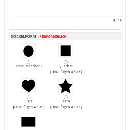
[Hinzufüge
SOCKELFORM
* ERFORDERLICH
Kreis (standard)
Quadrat
[Hinzufügen 4,50 €]
Herz
Stern
[Hinzufügen 4,50 €]
[Hinzufügen 4,50 €]