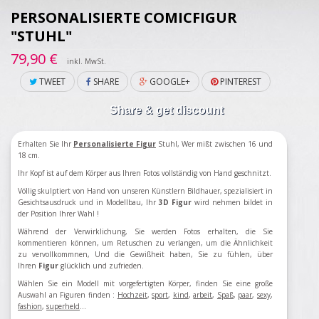
PERSONALISIERTE COMICFIGUR
"STUHL"
79,90 €
inkl. MwSt.
TWEET
SHARE
GOOGLE+
PINTEREST
Share & get discount
Erhalten Sie Ihr
Personalisierte Figur
Stuhl, Wer mißt zwischen 16 und
18 cm.
Ihr Kopf ist auf dem Körper aus Ihren Fotos vollständig von Hand geschnitzt.
Völlig skulptiert von Hand von unseren Künstlern Bildhauer, spezialisiert in
Gesichtsausdruck und in Modellbau, Ihr
3D Figur
wird nehmen bildet in
der Position Ihrer Wahl !
Während der Verwirklichung, Sie werden Fotos erhalten, die Sie
kommentieren können, um Retuschen zu verlangen, um die Ähnlichkeit
zu vervollkommnen, Und die Gewißheit haben, Sie zu fühlen, über
Ihren
Figur
glücklich und zufrieden.
Wählen Sie ein Modell
mit vorgefertigten
Körper
,
finden Sie eine große
Auswahl an
Figuren
finden
:
Hochzeit
,
sport
,
kind
,
arbeit
,
Spaß
,
paar
,
sexy
,
fashion
,
superheld
...