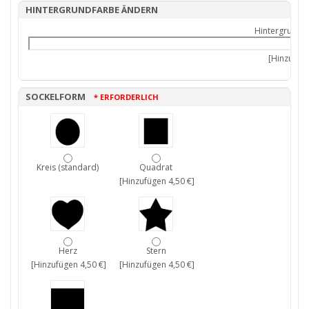
HINTERGRUNDFARBE ÄNDERN
Hintergrundf
[Hinzufüge
SOCKELFORM
* ERFORDERLICH
Kreis (standard)
Quadrat
[Hinzufügen 4,50 €]
Herz
Stern
[Hinzufügen 4,50 €]
[Hinzufügen 4,50 €]