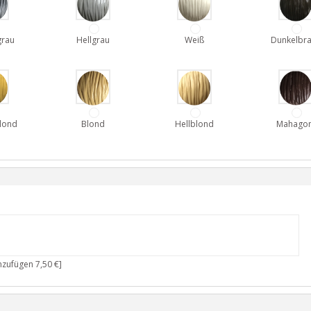
grau
Hellgrau
Weiß
Dunkelbr
lond
Blond
Hellblond
Mahagon
nzufügen 7,50 €]