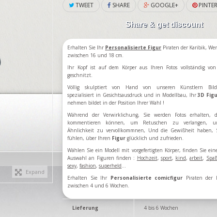
TWEET
SHARE
GOOGLE+
PINTER
Share & get discount
Erhalten Sie Ihr
Personalisierte Figur
Piraten der Karibik, We
zwischen 16 und 18 cm.
Ihr Kopf ist auf dem Körper aus Ihren Fotos vollständig vo
geschnitzt.
Völlig skulptiert von Hand von unseren Künstlern Bild
spezialisiert in Gesichtsausdruck und in Modellbau, Ihr
3D Fig
nehmen bildet in der Position Ihrer Wahl !
Während der Verwirklichung, Sie werden Fotos erhalten, d
kommentieren können, um Retuschen zu verlangen, u
Ähnlichkeit zu vervollkommnen, Und die Gewißheit haben, 
fühlen, über Ihren
Figur
glücklich und zufrieden.
Wählen Sie ein Modell
mit vorgefertigten
Körper
,
finden Sie ein
Auswahl an
Figuren
finden
:
Hochzeit
,
sport
,
kind
,
arbeit
,
Spa
sexy
,
fashion
,
superheld
...
Expand
Erhalten Sie Ihr
Personalisierte comicfigur
Piraten der K
zwischen 4 und 6 Wochen.
Lieferung
4 bis 6 Wochen