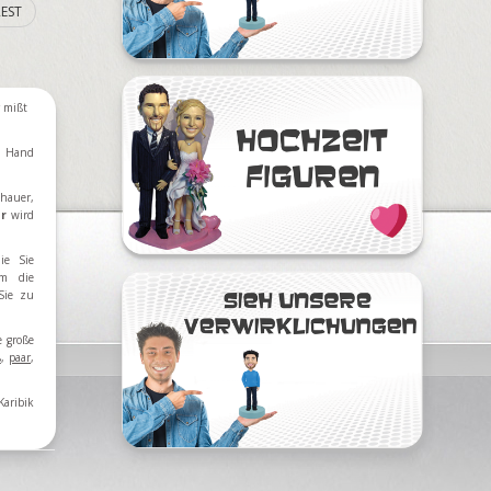
EST
r mißt
n Hand
hauer,
ur
wird
ie Sie
m die
Sie zu
e große
ß
,
paar
,
aribik