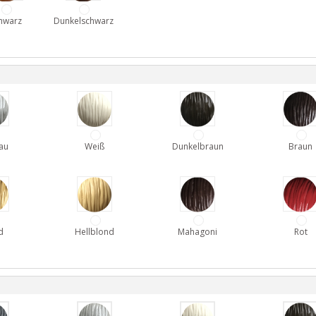
hwarz
Dunkelschwarz
au
Weiß
Dunkelbraun
Braun
d
Hellblond
Mahagoni
Rot