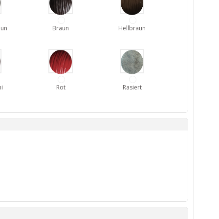
aun
Braun
Hellbraun
i
Rot
Rasiert