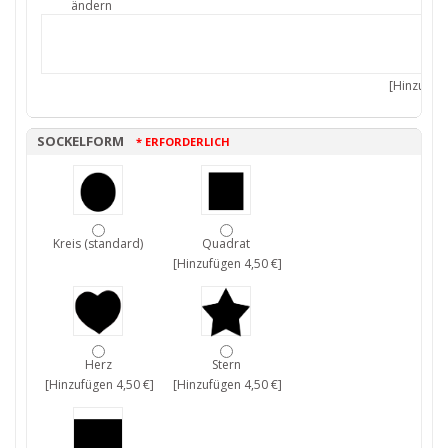
ändern
[Hinzufüge
SOCKELFORM
* ERFORDERLICH
Kreis (standard)
Quadrat
[Hinzufügen 4,50 €]
Herz
Stern
[Hinzufügen 4,50 €]
[Hinzufügen 4,50 €]