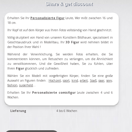
Share & get discount
Erhalten Sie Ihr
Personalisierte Figur
Leute, Wer mißt zwischen 16 und
18 cm.
Ihr Kopf ist auf dem Körper aus Ihren Fotos vollständig von Hand geschnitzt.
Völlig skulptiert von Hand von unseren Künstlern Bildhauer, spezialisiert in
Gesichtsausdruck und in Modellbau, Ihr
3D Figur
wird nehmen bildet in
der Position Ihrer Wahl !
Während der Verwirklichung, Sie werden Fotos erhalten, die Sie
kommentieren können, um Retuschen zu verlangen, um die Ähnlichkeit
zu vervollkommnen, Und die Gewißheit haben, Sie zu fühlen, über
Ihren
Figur
glücklich und zufrieden.
Wählen Sie ein Modell
mit vorgefertigten
Körper
,
finden Sie eine große
Auswahl an
Figuren
finden
:
Hochzeit
,
sport
,
kind
,
arbeit
,
Spaß
,
paar
,
sexy
,
fashion
,
superheld
...
Erhalten Sie Ihr
Personalisierte comicfigur
Leute zwischen 4 und 6
Wochen.
Lieferung
4 bis 6 Wochen