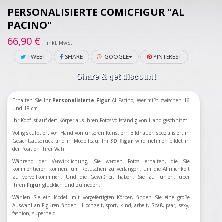
PERSONALISIERTE COMICFIGUR "AL
PACINO"
66,90 €
inkl. MwSt.
TWEET
SHARE
GOOGLE+
PINTEREST
Share & get discount
Erhalten Sie Ihr
Personalisierte Figur
Al Pacino, Wer mißt zwischen 16
und 18 cm.
Ihr Kopf ist auf dem Körper aus Ihren Fotos vollständig von Hand geschnitzt.
Völlig skulptiert von Hand von unseren Künstlern Bildhauer, spezialisiert in
Gesichtsausdruck und in Modellbau, Ihr
3D Figur
wird nehmen bildet in
der Position Ihrer Wahl !
Während der Verwirklichung, Sie werden Fotos erhalten, die Sie
kommentieren können, um Retuschen zu verlangen, um die Ähnlichkeit
zu vervollkommnen, Und die Gewißheit haben, Sie zu fühlen, über
Ihren
Figur
glücklich und zufrieden.
Wählen Sie ein Modell
mit vorgefertigten
Körper
,
finden Sie eine große
Auswahl an
Figuren
finden
:
Hochzeit
,
sport
,
kind
,
arbeit
,
Spaß
,
paar
,
sexy
,
fashion
,
superheld
...