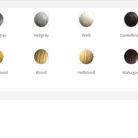
grau
Hellgrau
Weiß
Dunkelbr
lond
Blond
Hellblond
Mahagon