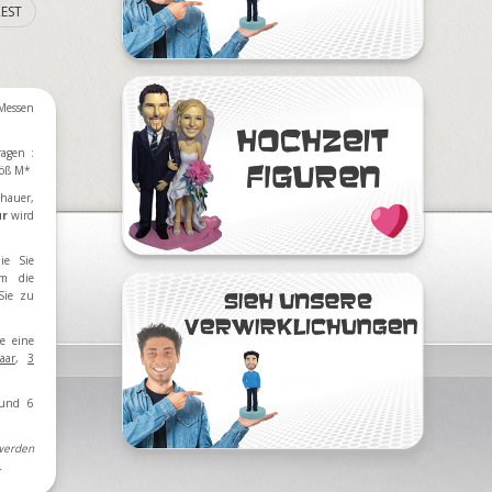
EST
Messen
ragen :
röß M*
hauer,
ur
wird
ie Sie
m die
Sie zu
e eine
aar
,
3
und 6
 werden
…