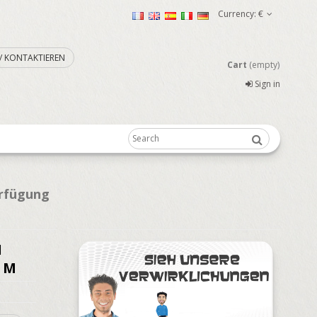
Currency:
€
. / KONTAKTIEREN
Cart
(empty)
Sign in
erfügung
1
M