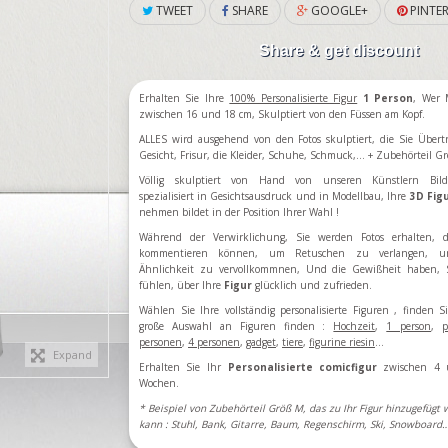
TWEET
SHARE
GOOGLE+
PINTER
Share & get discount
Erhalten Sie Ihre
100% Personalisierte Figur
1 Person
, Wer 
zwischen 16 und 18 cm, Skulptiert von den Füssen am Kopf.
ALLES wird ausgehend von den Fotos skulptiert, die Sie Übert
Gesicht, Frisur, die Kleider, Schuhe, Schmuck,…
+ Zubehörteil G
Völlig skulptiert von Hand von unseren Künstlern Bild
spezialisiert in Gesichtsausdruck und in Modellbau, Ihre
3D Fig
nehmen bildet in der Position Ihrer Wahl !
Während der Verwirklichung, Sie werden Fotos erhalten, d
kommentieren können, um Retuschen zu verlangen, u
Ähnlichkeit zu vervollkommnen, Und die Gewißheit haben, 
fühlen, über Ihre
Figur
glücklich und zufrieden.
Wählen Sie Ihre vollständig personalisierte Figuren
, finden Si
große Auswahl an Figuren finden
:
Hochzeit
,
1 person
,
p
personen
,
4 personen
,
gadget
,
tiere
,
figurine riesin
...
Expand
Erhalten Sie Ihr
Personalisierte comicfigur
zwischen 4 
Wochen.
* Beispiel von Zubehörteil Größ M, das zu Ihr Figur hinzugefügt
kann : Stuhl, Bank, Gitarre, Baum, Regenschirm, Ski, Snowboard