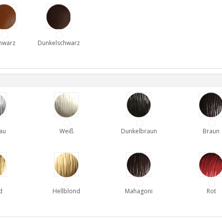
hwarz
Dunkelschwarz
au
Weiß
Dunkelbraun
Braun
d
Hellblond
Mahagoni
Rot