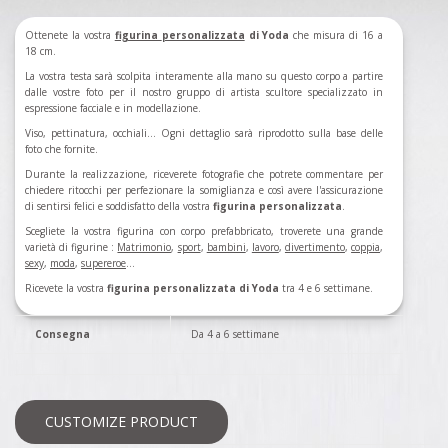
Ottenete la vostra
figurina
personalizzata
di Yoda
che misura di 16 a
18 cm.
La vostra testa sarà scolpita interamente alla mano su questo corpo a partire
dalle vostre foto per il nostro gruppo di artista scultore specializzato in
espressione facciale e in modellazione.
Viso, pettinatura, occhiali... Ogni dettaglio sarà riprodotto sulla base delle
foto che fornite.
Durante la realizzazione, riceverete fotografie che potrete commentare per
chiedere ritocchi per perfezionare la somiglianza e così avere l'assicurazione
di sentirsi felici e soddisfatto della vostra
figurina personalizzata
.
Scegliete la vostra figurina con corpo prefabbricato, troverete una grande
varietà di figurine :
Matrimonio
,
sport
,
bambini
,
lavoro
,
divertimento
,
coppia
,
sexy
,
moda
,
supereroe
...
Ricevete la vostra
figurina personalizzata di Yoda
tra 4 e 6 settimane.
Consegna
Da 4 a 6 settimane
CUSTOMIZE PRODUCT