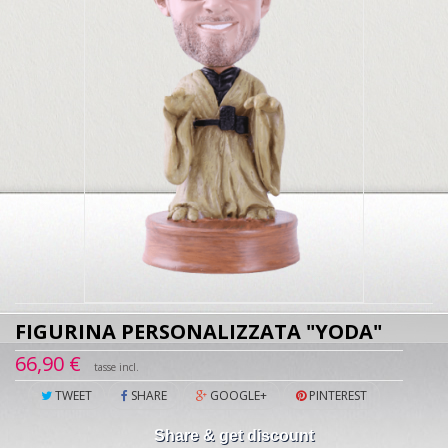
FIGURINA PERSONALIZZATA "YODA"
66,90 €
tasse incl.
TWEET
SHARE
GOOGLE+
PINTEREST
Share & get discount