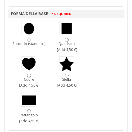
FORMA DELLA BASE
* REQUIRED
Rotondo (standard)
Quadrato
[Add 4,50 €]
Cuore
Stella
[Add 4,50 €]
[Add 4,50 €]
Rettangolo
[Add 4,50 €]