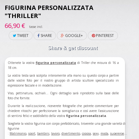
FIGURINA PERSONALIZZATA
"THRILLER"
66,90 €
tasse incl.
TWEET
SHARE
GOOGLE+
PINTEREST
Share & get discount
Ottenete la vostra
figurina personalizzata
di Triller che misura di 16 a
18 cm.
La vostra testa sarà scolpita interamente alla mano su questo corpo a partire
dalle vostre foto per il nostro gruppo di artista scultore specializzato in
espressione facciale e in modellazione.
Viso, pettinatura, occhiali... Ogni dettaglio sarà riprodotto sulla base delle
foto che fornite.
Durante la realizzazione, riceverete fotografie che potrete commentare per
chiedere ritocchi per perfezionare la somiglianza e così avere l'assicurazione
di sentirsi felici e soddisfatto della vostra
figurina personalizzata
.
Scegliete la vostra figurina con corpo prefabbricato, troverete una grande varietà di
figurine
:
Matrimonio
,
sport
,
bambini
,
lavoro
,
divertimento
,
coppia
,
sexy
,
moda
,
supereroe
...