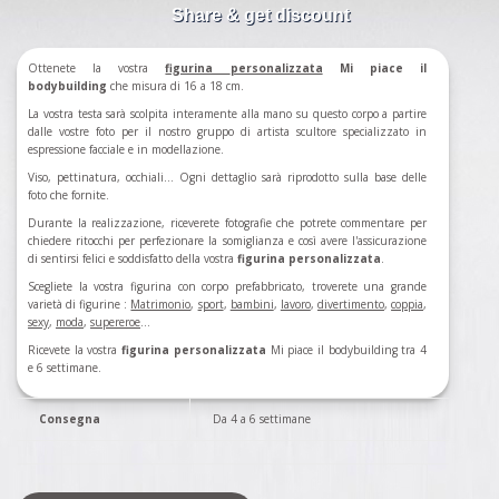
Share & get discount
Ottenete la vostra
figurina
personalizzata
Mi piace il
bodybuilding
che misura di 16 a 18 cm.
La vostra testa sarà scolpita interamente alla mano su questo corpo a partire
dalle vostre foto per il nostro gruppo di artista scultore specializzato in
espressione facciale e in modellazione.
Viso, pettinatura, occhiali... Ogni dettaglio sarà riprodotto sulla base delle
foto che fornite.
Durante la realizzazione, riceverete fotografie che potrete commentare per
chiedere ritocchi per perfezionare la somiglianza e così avere l'assicurazione
di sentirsi felici e soddisfatto della vostra
figurina personalizzata
.
Scegliete la vostra figurina con corpo prefabbricato, troverete una grande
varietà di figurine :
Matrimonio
,
sport
,
bambini
,
lavoro
,
divertimento
,
coppia
,
sexy
,
moda
,
supereroe
...
Ricevete la vostra
figurina personalizzata
Mi piace il bodybuilding tra 4
e 6 settimane.
Consegna
Da 4 a 6 settimane