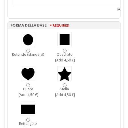
[Add 7,
FORMA DELLA BASE
* REQUIRED
Rotondo (standard)
Quadrato
[Add 4,50 €]
Cuore
Stella
[Add 4,50 €]
[Add 4,50 €]
Rettangolo