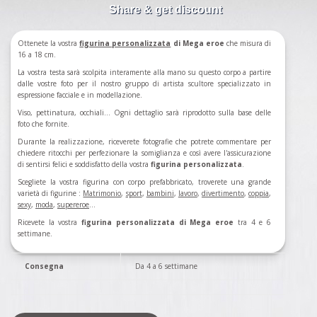
Share & get discount
Ottenete la vostra
figurina
personalizzata
di Mega eroe
che misura di
16 a 18 cm.
La vostra testa sarà scolpita interamente alla mano su questo corpo a partire
dalle vostre foto per il nostro gruppo di artista scultore specializzato in
espressione facciale e in modellazione.
Viso, pettinatura, occhiali... Ogni dettaglio sarà riprodotto sulla base delle
foto che fornite.
Durante la realizzazione, riceverete fotografie che potrete commentare per
chiedere ritocchi per perfezionare la somiglianza e così avere l'assicurazione
di sentirsi felici e soddisfatto della vostra
figurina personalizzata
.
Scegliete la vostra figurina con corpo prefabbricato, troverete una grande
varietà di figurine :
Matrimonio
,
sport
,
bambini
,
lavoro
,
divertimento
,
coppia
,
sexy
,
moda
,
supereroe
...
Ricevete la vostra
figurina personalizzata di Mega eroe
tra 4 e 6
settimane.
Consegna
Da 4 a 6 settimane