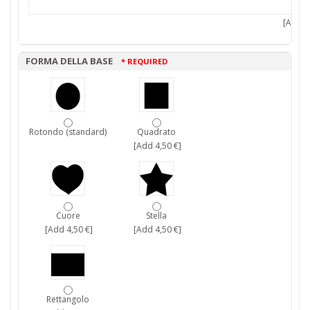
[Add 7,
FORMA DELLA BASE
* REQUIRED
Rotondo (standard)
Quadrato
[Add 4,50 €]
Cuore
Stella
[Add 4,50 €]
[Add 4,50 €]
Rettangolo