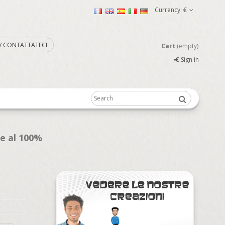
Currency:
€
. / CONTATTATECI
Cart
(empty)
Sign in
te al 100%