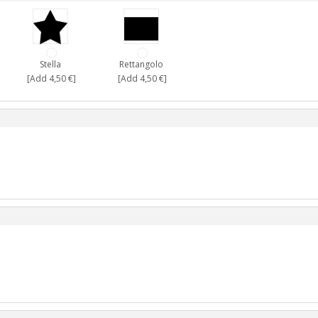
Stella
Rettangolo
[Add 4,50 €]
[Add 4,50 €]