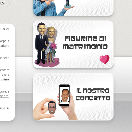
EST
ura di
corpo a
cultore
se delle
mentare
ì avere
gurina
 grande
imento
,
4 e 6