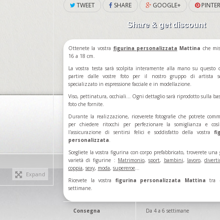
TWEET
SHARE
GOOGLE+
PINTER
Share & get discount
Ottenete la vostra
figurina
personalizzata
Mattina
che mis
16 a 18 cm.
La vostra testa sarà scolpita interamente alla mano su questo 
partire dalle vostre foto per il nostro gruppo di artista s
specializzato in espressione facciale e in modellazione.
Viso, pettinatura, occhiali... Ogni dettaglio sarà riprodotto sulla ba
foto che fornite.
Durante la realizzazione, riceverete fotografie che potrete com
per chiedere ritocchi per perfezionare la somiglianza e cos
l'assicurazione di sentirsi felici e soddisfatto della vostra
fi
personalizzata
.
Scegliete la vostra figurina con corpo prefabbricato, troverete una
varietà di figurine :
Matrimonio
,
sport
,
bambini
,
lavoro
,
divert
coppia
,
sexy
,
moda
,
supereroe
...
Expand
Ricevete la vostra
figurina personalizzata Mattina
tra 
settimane.
Consegna
Da 4 a 6 settimane