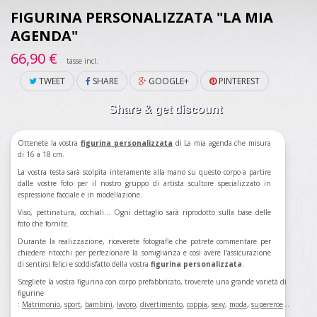
FIGURINA PERSONALIZZATA "LA MIA
AGENDA"
66,90 €
tasse incl.
TWEET
SHARE
GOOGLE+
PINTEREST
Share & get discount
Ottenete la vostra
figurina personalizzata
di La mia agenda che misura
di 16 a 18 cm.
La vostra testa sarà scolpita interamente alla mano su questo corpo a partire
dalle vostre foto per il nostro gruppo di artista scultore specializzato in
espressione facciale e in modellazione.
Viso, pettinatura, occhiali... Ogni dettaglio sarà riprodotto sulla base delle
foto che fornite.
Durante la realizzazione, riceverete fotografie che potrete commentare per
chiedere ritocchi per perfezionare la somiglianza e così avere l'assicurazione
di sentirsi felici e soddisfatto della vostra
figurina personalizzata
.
Scegliete la vostra figurina con corpo prefabbricato, troverete una grande varietà di
figurine
:
Matrimonio
,
sport
,
bambini
,
lavoro
,
divertimento
,
coppia
,
sexy
,
moda
,
supereroe
...