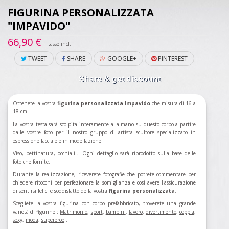
FIGURINA PERSONALIZZATA
"IMPAVIDO"
66,90 €
tasse incl.
TWEET
SHARE
GOOGLE+
PINTEREST
Share & get discount
Ottenete la vostra
figurina
personalizzata
Impavido
che misura di 16 a
18 cm.
La vostra testa sarà scolpita interamente alla mano su questo corpo a partire
dalle vostre foto per il nostro gruppo di artista scultore specializzato in
espressione facciale e in modellazione.
Viso, pettinatura, occhiali... Ogni dettaglio sarà riprodotto sulla base delle
foto che fornite.
Durante la realizzazione, riceverete fotografie che potrete commentare per
chiedere ritocchi per perfezionare la somiglianza e così avere l'assicurazione
di sentirsi felici e soddisfatto della vostra
figurina personalizzata
.
Scegliete la vostra figurina con corpo prefabbricato, troverete una grande
varietà di figurine :
Matrimonio
,
sport
,
bambini
,
lavoro
,
divertimento
,
coppia
,
sexy
,
moda
,
supereroe
...