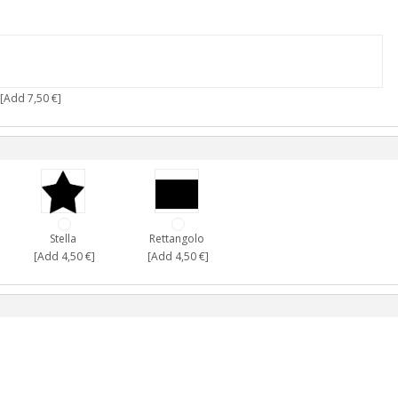
[Add 7,50 €]
Stella
Rettangolo
[Add 4,50 €]
[Add 4,50 €]