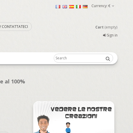
Currency:
€
. / CONTATTATECI
Cart
(empty)
Sign in
te al 100%