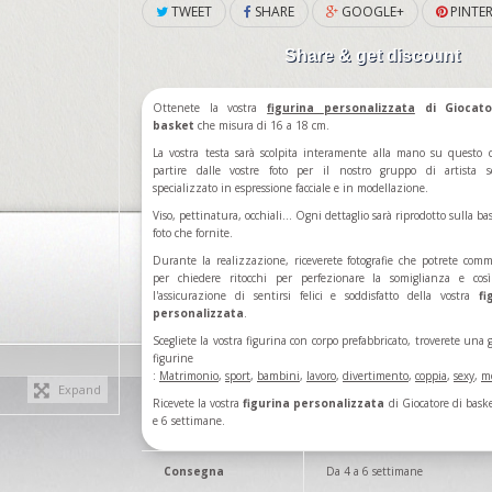
TWEET
SHARE
GOOGLE+
PINTER
Share & get discount
Ottenete la vostra
figurina
personalizzata
di Giocato
basket
che misura di 16 a 18 cm.
La vostra testa sarà scolpita interamente alla mano su questo 
partire dalle vostre foto per il nostro gruppo di artista s
specializzato in espressione facciale e in modellazione.
Viso, pettinatura, occhiali... Ogni dettaglio sarà riprodotto sulla ba
foto che fornite.
Durante la realizzazione, riceverete fotografie che potrete com
per chiedere ritocchi per perfezionare la somiglianza e cos
l'assicurazione di sentirsi felici e soddisfatto della vostra
fi
personalizzata
.
Scegliete la vostra figurina con corpo prefabbricato, troverete una 
figurine
:
Matrimonio
,
sport
,
bambini
,
lavoro
,
divertimento
,
coppia
,
sexy
,
m
Expand
Ricevete la vostra
figurina personalizzata
di Giocatore di baske
e 6 settimane.
Consegna
Da 4 a 6 settimane