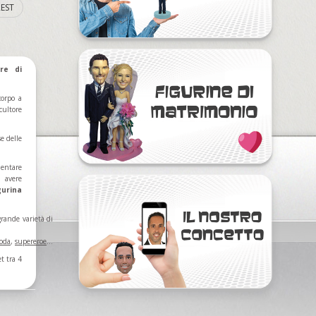
EST
re di
corpo a
cultore
se delle
mentare
ì avere
gurina
grande varietà di
oda
,
supereroe
...
t tra 4