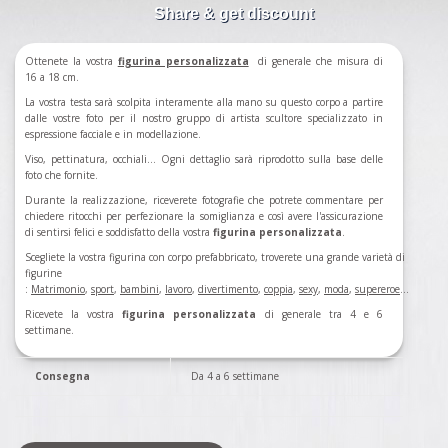
Share & get discount
Ottenete la vostra
figurina personalizzata
di generale che misura di
16 a 18 cm.
La vostra testa sarà scolpita interamente alla mano su questo corpo a partire
dalle vostre foto per il nostro gruppo di artista scultore specializzato in
espressione facciale e in modellazione.
Viso, pettinatura, occhiali... Ogni dettaglio sarà riprodotto sulla base delle
foto che fornite.
Durante la realizzazione, riceverete fotografie che potrete commentare per
chiedere ritocchi per perfezionare la somiglianza e così avere l'assicurazione
di sentirsi felici e soddisfatto della vostra
figurina personalizzata
.
Scegliete la vostra figurina con corpo prefabbricato, troverete una grande varietà di
figurine
:
Matrimonio
,
sport
,
bambini
,
lavoro
,
divertimento
,
coppia
,
sexy
,
moda
,
supereroe
...
Ricevete la vostra
figurina personalizzata
di generale tra 4 e 6
settimane.
Consegna
Da 4 a 6 settimane