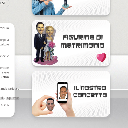
EST
misura
corpo a
cultore
se delle
mentare
ì avere
gurina
rande varietà di
oda
,
supereroe
...
 4 e 6