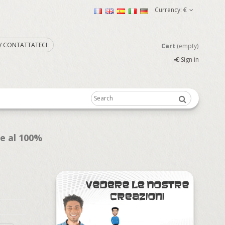
Currency:
€
. / CONTATTATECI
Cart
(empty)
Sign in
te al 100%