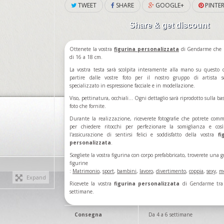
TWEET
SHARE
GOOGLE+
PINTER
Share & get discount
Ottenete la vostra
figurina personalizzata
di Gendarme che 
di 16 a 18 cm.
La vostra testa sarà scolpita interamente alla mano su questo 
partire dalle vostre foto per il nostro gruppo di artista s
specializzato in espressione facciale e in modellazione.
Viso, pettinatura, occhiali... Ogni dettaglio sarà riprodotto sulla ba
foto che fornite.
Durante la realizzazione, riceverete fotografie che potrete com
per chiedere ritocchi per perfezionare la somiglianza e cos
l'assicurazione di sentirsi felici e soddisfatto della vostra
fi
personalizzata
.
Scegliete la vostra figurina con corpo prefabbricato, troverete una g
figurine
:
Matrimonio
,
sport
,
bambini
,
lavoro
,
divertimento
,
coppia
,
sexy
,
m
Expand
Ricevete la vostra
figurina personalizzata
di Gendarme tra
settimane.
Consegna
Da 4 a 6 settimane