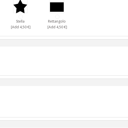
Stella
Rettangolo
[Add 4,50 €]
[Add 4,50 €]