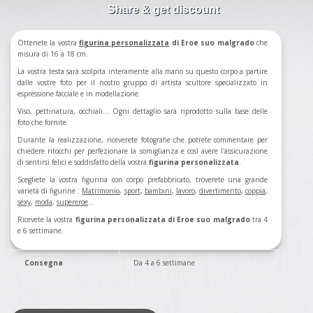
Share & get discount
Ottenete la vostra
figurina
personalizzata
di Eroe suo malgrado
che
misura di 16 a 18 cm.
La vostra testa sarà scolpita interamente alla mano su questo corpo a partire
dalle vostre foto per il nostro gruppo di artista scultore specializzato in
espressione facciale e in modellazione.
Viso, pettinatura, occhiali... Ogni dettaglio sarà riprodotto sulla base delle
foto che fornite.
Durante la realizzazione, riceverete fotografie che potrete commentare per
chiedere ritocchi per perfezionare la somiglianza e così avere l'assicurazione
di sentirsi felici e soddisfatto della vostra
figurina personalizzata
.
Scegliete la vostra figurina con corpo prefabbricato, troverete una grande
varietà di figurine :
Matrimonio
,
sport
,
bambini
,
lavoro
,
divertimento
,
coppia
,
sexy
,
moda
,
supereroe
...
Ricevete la vostra
figurina personalizzata di Eroe suo malgrado
tra 4
e 6 settimane.
Consegna
Da 4 a 6 settimane