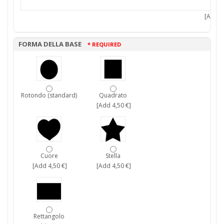
[Add 7,
FORMA DELLA BASE
* REQUIRED
Rotondo (standard)
Quadrato
[Add 4,50 €]
Cuore
Stella
[Add 4,50 €]
[Add 4,50 €]
Rettangolo