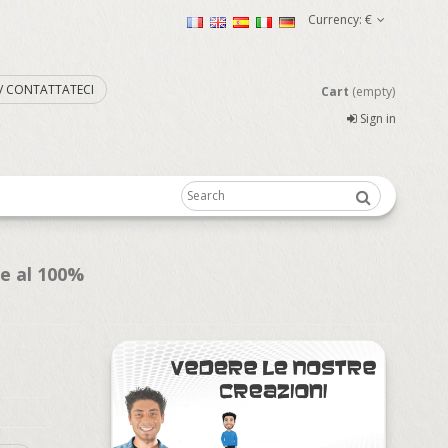
Currency:
€
. / CONTATTATECI
Cart
(empty)
Sign in
te al 100%