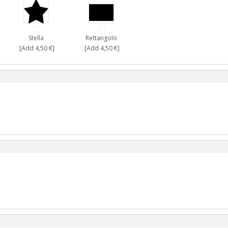
Stella
Rettangolo
[Add 4,50 €]
[Add 4,50 €]