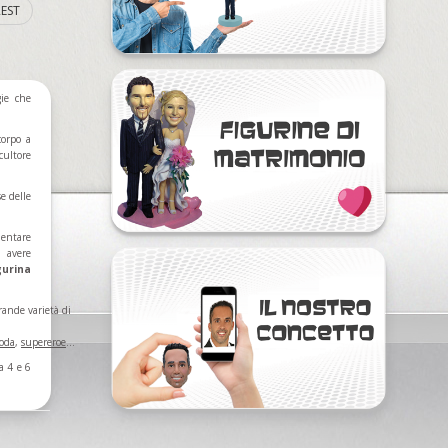
EST
ie che
corpo a
cultore
se delle
mentare
ì avere
gurina
rande varietà di
oda
,
supereroe
...
a 4 e 6