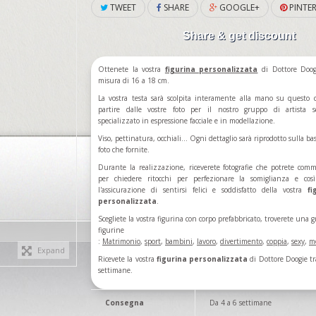
TWEET
SHARE
GOOGLE+
PINTER
Share & get discount
Ottenete la vostra
figurina personalizzata
di Dottore Doog
misura di 16 a 18 cm.
La vostra testa sarà scolpita interamente alla mano su questo 
partire dalle vostre foto per il nostro gruppo di artista s
specializzato in espressione facciale e in modellazione.
Viso, pettinatura, occhiali... Ogni dettaglio sarà riprodotto sulla ba
foto che fornite.
Durante la realizzazione, riceverete fotografie che potrete com
per chiedere ritocchi per perfezionare la somiglianza e cos
l'assicurazione di sentirsi felici e soddisfatto della vostra
fi
personalizzata
.
Scegliete la vostra figurina con corpo prefabbricato, troverete una g
figurine
:
Matrimonio
,
sport
,
bambini
,
lavoro
,
divertimento
,
coppia
,
sexy
,
m
Expand
Ricevete la vostra
figurina personalizzata
di Dottore Doogie tr
settimane.
Consegna
Da 4 a 6 settimane