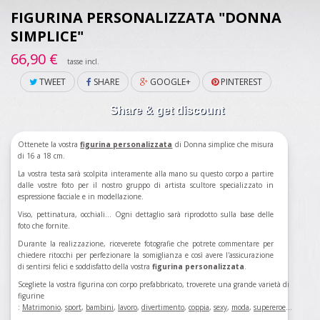
FIGURINA PERSONALIZZATA "DONNA
SIMPLICE"
66,90 €
tasse incl.
TWEET
SHARE
GOOGLE+
PINTEREST
Share & get discount
Ottenete la vostra
figurina personalizzata
di Donna simplice che misura
di 16 a 18 cm.
La vostra testa sarà scolpita interamente alla mano su questo corpo a partire
dalle vostre foto per il nostro gruppo di artista scultore specializzato in
espressione facciale e in modellazione.
Viso, pettinatura, occhiali... Ogni dettaglio sarà riprodotto sulla base delle
foto che fornite.
Durante la realizzazione, riceverete fotografie che potrete commentare per
chiedere ritocchi per perfezionare la somiglianza e così avere l'assicurazione
di sentirsi felici e soddisfatto della vostra
figurina personalizzata
.
Scegliete la vostra figurina con corpo prefabbricato, troverete una grande varietà di
figurine
:
Matrimonio
,
sport
,
bambini
,
lavoro
,
divertimento
,
coppia
,
sexy
,
moda
,
supereroe
...