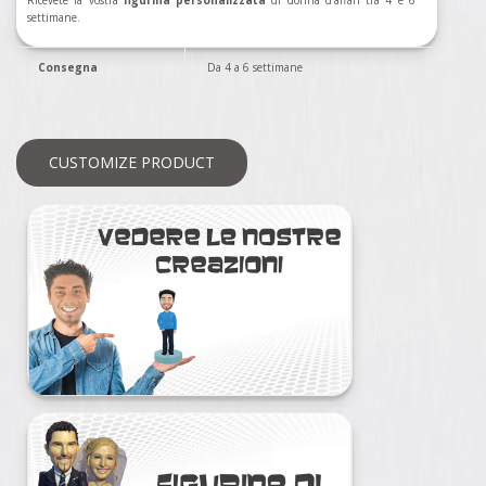
Ricevete la vostra
figurina personalizzata
di
donna d'affari
tra 4 e 6
settimane.
Consegna
Da 4 a 6 settimane
CUSTOMIZE PRODUCT