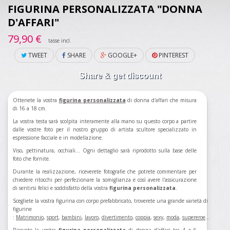
FIGURINA PERSONALIZZATA "DONNA
D'AFFARI"
79,90 €
tasse incl.
TWEET
SHARE
GOOGLE+
PINTEREST
Share & get discount
Ottenete la vostra
figurina personalizzata
di
donna d'affari
che misura
di 16 a 18 cm.
La vostra testa sarà scolpita interamente alla mano su questo corpo a partire
dalle vostre foto per il nostro gruppo di artista scultore specializzato in
espressione facciale e in modellazione.
Viso, pettinatura, occhiali... Ogni dettaglio sarà riprodotto sulla base delle
foto che fornite.
Durante la realizzazione, riceverete fotografie che potrete commentare per
chiedere ritocchi per perfezionare la somiglianza e così avere l'assicurazione
di sentirsi felici e soddisfatto della vostra
figurina personalizzata
.
Scegliete la vostra figurina con corpo prefabbricato, troverete una grande varietà di
figurine
:
Matrimonio
,
sport
,
bambini
,
lavoro
,
divertimento
,
coppia
,
sexy
,
moda
,
supereroe
...