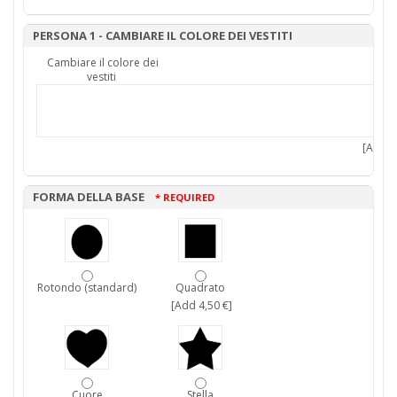
PERSONA 1 - CAMBIARE IL COLORE DEI VESTITI
Cambiare il colore dei
vestiti
[Add 7,
FORMA DELLA BASE
* REQUIRED
Rotondo (standard)
Quadrato
[Add 4,50 €]
Cuore
Stella