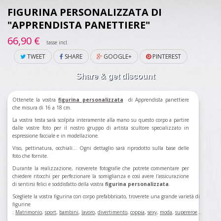
FIGURINA PERSONALIZZATA DI
"APPRENDISTA PANETTIERE"
66,90 €
tasse incl.
TWEET
SHARE
GOOGLE+
PINTEREST
Share & get discount
Ottenete la vostra
figurina personalizzata
di Apprendista panettiere
che misura di 16 a 18 cm.
La vostra testa sarà scolpita interamente alla mano su questo corpo a partire
dalle vostre foto per il nostro gruppo di artista scultore specializzato in
espressione facciale e in modellazione.
Viso, pettinatura, occhiali... Ogni dettaglio sarà riprodotto sulla base delle
foto che fornite.
Durante la realizzazione, riceverete fotografie che potrete commentare per
chiedere ritocchi per perfezionare la somiglianza e così avere l'assicurazione
di sentirsi felici e soddisfatto della vostra
figurina personalizzata
.
Scegliete la vostra figurina con corpo prefabbricato, troverete una grande varietà di
figurine
:
Matrimonio
,
sport
,
bambini
,
lavoro
,
divertimento
,
coppia
,
sexy
,
moda
,
supereroe
...