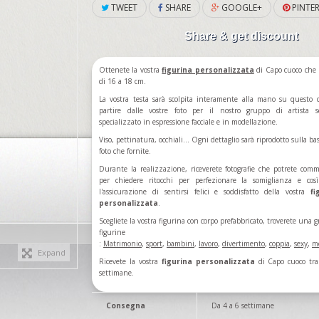
TWEET
SHARE
GOOGLE+
PINTER
Share & get discount
Ottenete la vostra
figurina personalizzata
di Capo cuoco che
di 16 a 18 cm.
La vostra testa sarà scolpita interamente alla mano su questo 
partire dalle vostre foto per il nostro gruppo di artista s
specializzato in espressione facciale e in modellazione.
Viso, pettinatura, occhiali... Ogni dettaglio sarà riprodotto sulla ba
foto che fornite.
Durante la realizzazione, riceverete fotografie che potrete com
per chiedere ritocchi per perfezionare la somiglianza e cos
l'assicurazione di sentirsi felici e soddisfatto della vostra
fi
personalizzata
.
Scegliete la vostra figurina con corpo prefabbricato, troverete una g
figurine
:
Matrimonio
,
sport
,
bambini
,
lavoro
,
divertimento
,
coppia
,
sexy
,
m
Expand
Ricevete la vostra
figurina personalizzata
di Capo cuoco tra
settimane.
Consegna
Da 4 a 6 settimane