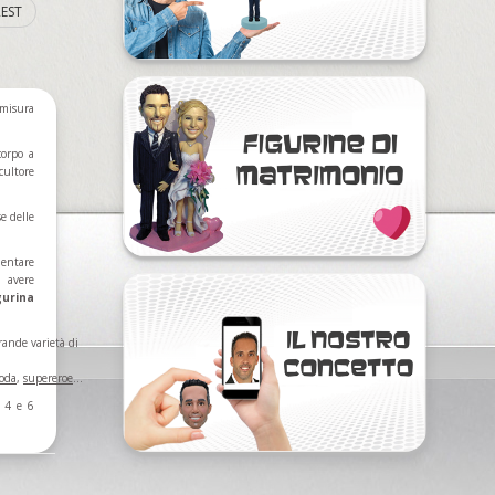
EST
 misura
corpo a
cultore
se delle
mentare
ì avere
gurina
rande varietà di
oda
,
supereroe
...
 4 e 6