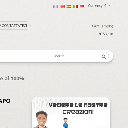
Currency:
€
. / CONTATTATECI
Cart
(empty)
Sign in
te al 100%
CAPO