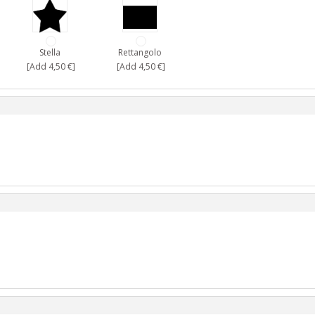
Stella
Rettangolo
[Add 4,50 €]
[Add 4,50 €]