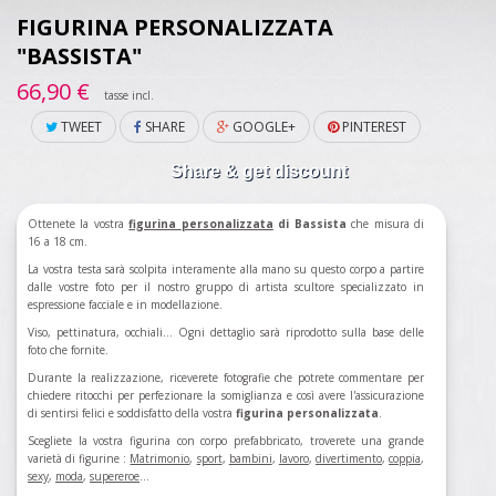
FIGURINA PERSONALIZZATA
"BASSISTA"
66,90 €
tasse incl.
TWEET
SHARE
GOOGLE+
PINTEREST
Share & get discount
Ottenete la vostra
figurina
personalizzata
di Bassista
che misura di
16 a 18 cm.
La vostra testa sarà scolpita interamente alla mano su questo corpo a partire
dalle vostre foto per il nostro gruppo di artista scultore specializzato in
espressione facciale e in modellazione.
Viso, pettinatura, occhiali... Ogni dettaglio sarà riprodotto sulla base delle
foto che fornite.
Durante la realizzazione, riceverete fotografie che potrete commentare per
chiedere ritocchi per perfezionare la somiglianza e così avere l'assicurazione
di sentirsi felici e soddisfatto della vostra
figurina personalizzata
.
Scegliete la vostra figurina con corpo prefabbricato, troverete una grande
varietà di figurine :
Matrimonio
,
sport
,
bambini
,
lavoro
,
divertimento
,
coppia
,
sexy
,
moda
,
supereroe
...