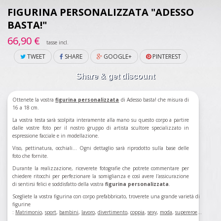
FIGURINA PERSONALIZZATA "ADESSO
BASTA!"
66,90 €
tasse incl.
TWEET
SHARE
GOOGLE+
PINTEREST
Share & get discount
Ottenete la vostra
figurina personalizzata
di Adesso basta! che misura di
16 a 18 cm.
La vostra testa sarà scolpita interamente alla mano su questo corpo a partire
dalle vostre foto per il nostro gruppo di artista scultore specializzato in
espressione facciale e in modellazione.
Viso, pettinatura, occhiali... Ogni dettaglio sarà riprodotto sulla base delle
foto che fornite.
Durante la realizzazione, riceverete fotografie che potrete commentare per
chiedere ritocchi per perfezionare la somiglianza e così avere l'assicurazione
di sentirsi felici e soddisfatto della vostra
figurina personalizzata
.
Scegliete la vostra figurina con corpo prefabbricato, troverete una grande varietà di
figurine
:
Matrimonio
,
sport
,
bambini
,
lavoro
,
divertimento
,
coppia
,
sexy
,
moda
,
supereroe
...