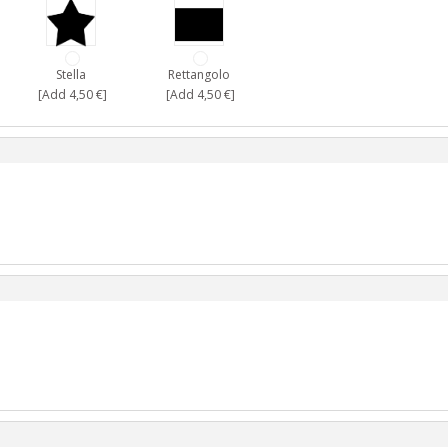
Stella
Rettangolo
[Add 4,50 €]
[Add 4,50 €]