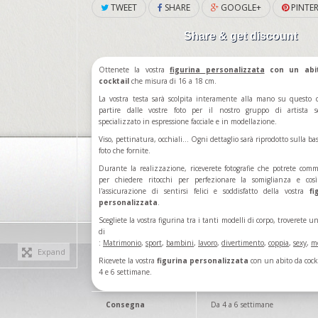
TWEET
SHARE
GOOGLE+
PINTER
Share & get discount
Ottenete la vostra
figurina
personalizzata
con un abi
cocktail
che misura di 16 a 18 cm.
La vostra testa sarà scolpita interamente alla mano su questo 
partire dalle vostre foto per il nostro gruppo di artista s
specializzato in espressione facciale e in modellazione.
Viso, pettinatura, occhiali... Ogni dettaglio sarà riprodotto sulla ba
foto che fornite.
Durante la realizzazione, riceverete fotografie che potrete com
per chiedere ritocchi per perfezionare la somiglianza e cos
l'assicurazione di sentirsi felici e soddisfatto della vostra
fi
personalizzata
.
Scegliete la vostra figurina
tra i tanti modelli di corpo
, troverete u
di figur
:
Matrimonio
,
sport
,
bambini
,
lavoro
,
divertimento
,
coppia
,
sexy
,
m
Expand
Ricevete la vostra
figurina personalizzata
con un abito da cockt
4 e 6 settimane.
Consegna
Da 4 a 6 settimane