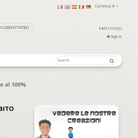
Currency:
€
. / CONTATTATECI
Cart
(empty)
Sign in
te al 100%
BITO