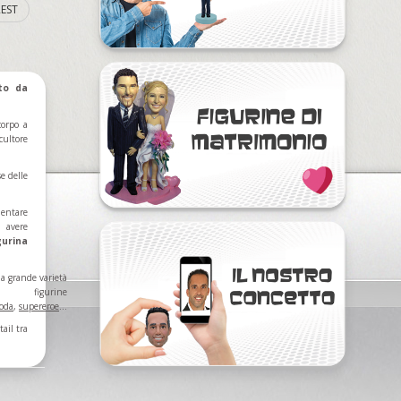
EST
to da
corpo a
cultore
se delle
mentare
ì avere
gurina
na grande varietà
ine
oda
,
supereroe
...
ail tra