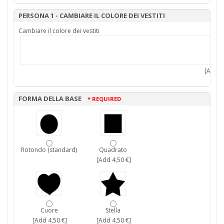
PERSONA 1 - CAMBIARE IL COLORE DEI VESTITI
Cambiare il colore dei vestiti
[Add 7,
FORMA DELLA BASE
* REQUIRED
Rotondo (standard)
Quadrato
[Add 4,50 €]
Cuore
Stella
[Add 4,50 €]
[Add 4,50 €]