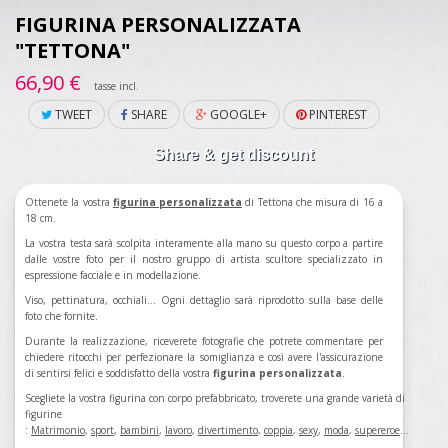
FIGURINA PERSONALIZZATA
"TETTONA"
66,90 €
tasse incl.
TWEET
SHARE
GOOGLE+
PINTEREST
Share & get discount
Ottenete la vostra
figurina personalizzata
di Tettona che misura di 16 a
18 cm.
La vostra testa sarà scolpita interamente alla mano su questo corpo a partire
dalle vostre foto per il nostro gruppo di artista scultore specializzato in
espressione facciale e in modellazione.
Viso, pettinatura, occhiali... Ogni dettaglio sarà riprodotto sulla base delle
foto che fornite.
Durante la realizzazione, riceverete fotografie che potrete commentare per
chiedere ritocchi per perfezionare la somiglianza e così avere l'assicurazione
di sentirsi felici e soddisfatto della vostra
figurina personalizzata
.
Scegliete la vostra figurina con corpo prefabbricato, troverete una grande varietà di
figurine
:
Matrimonio
,
sport
,
bambini
,
lavoro
,
divertimento
,
coppia
,
sexy
,
moda
,
supereroe
...